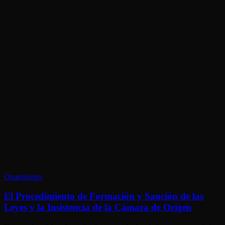
El
Quaestiones
Procedimiento
de
El Procedimiento de Formación y Sanción de las
Formación
Leyes y la Insistencia de la Cámara de Origen
y
Sanción