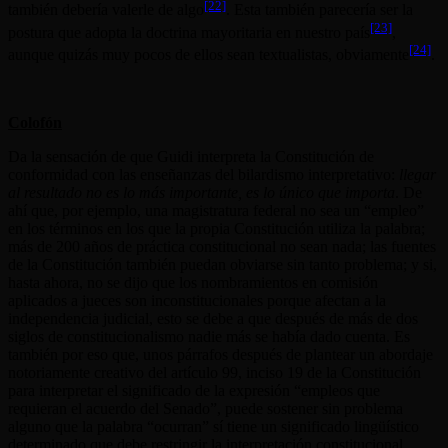
[22]
también debería valerle de algo
. Esta también parecería ser la
[23]
postura que adopta la doctrina mayoritaria en nuestro país
,
[24]
aunque quizás muy pocos de ellos sean textualistas, obviamente
.
Colofón
Da la sensación de que Guidi interpreta la Constitución de
conformidad con las enseñanzas del bilardismo interpretativo:
llegar
al resultado no es lo más importante, es lo único que importa
. De
ahí que, por ejemplo, una magistratura federal no sea un “empleo”
en los términos en los que la propia Constitución utiliza la palabra;
más de 200 años de práctica constitucional no sean nada; las fuentes
de la Constitución también puedan obviarse sin tanto problema; y si,
hasta ahora, no se dijo que los nombramientos en comisión
aplicados a jueces son inconstitucionales porque afectan a la
independencia judicial, esto se debe a que después de más de dos
siglos de constitucionalismo nadie más se había dado cuenta. Es
también por eso que, unos párrafos después de plantear un abordaje
notoriamente creativo del artículo 99, inciso 19 de la Constitución
para interpretar el significado de la expresión “empleos que
requieran el acuerdo del Senado”, puede sostener sin problema
alguno que la palabra “ocurran” sí tiene un significado lingüístico
determinado que debe restringir la interpretación constitucional.