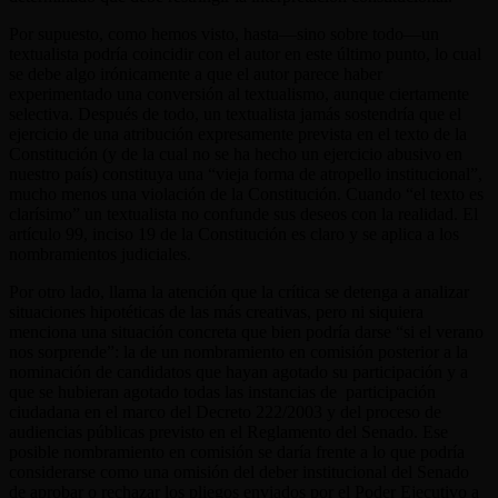
Por supuesto, como hemos visto, hasta—sino sobre todo—un
textualista podría coincidir con el autor en este último punto, lo cual
se debe algo irónicamente a que el autor parece haber
experimentado una conversión al textualismo, aunque ciertamente
selectiva. Después de todo, un textualista jamás sostendría que el
ejercicio de una atribución expresamente prevista en el texto de la
Constitución (y de la cual no se ha hecho un ejercicio abusivo en
nuestro país) constituya una “vieja forma de atropello institucional”,
mucho menos una violación de la Constitución. Cuando “el texto es
clarísimo” un textualista no confunde sus deseos con la realidad. El
artículo 99, inciso 19 de la Constitución es claro y se aplica a los
nombramientos judiciales.
Por otro lado, llama la atención que la crítica se detenga a analizar
situaciones hipotéticas de las más creativas, pero ni siquiera
menciona una situación concreta que bien podría darse “si el verano
nos sorprende”: la de un nombramiento en comisión posterior a la
nominación de candidatos que hayan agotado su participación y a
que se hubieran agotado todas las instancias de participación
ciudadana en el marco del Decreto 222/2003 y del proceso de
audiencias públicas previsto en el Reglamento del Senado. Ese
posible nombramiento en comisión se daría frente a lo que podría
considerarse como una omisión del deber institucional del Senado
de aprobar o rechazar los pliegos enviados por el Poder Ejecutivo a