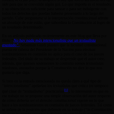
side
para que se convalide algún gol. Lo que importa es el resultado,
y su obtención es suficiente para sanear o para ser indulgente con
todos los defectos que puedan haberse presentado a lo largo del
partido. Cabe preguntarse si la interpretación constitucional admite
un abordaje de este estilo, que subordina la Constitución al logro de
un resultado determinado.
En un artículo publicado recientemente en este blog que lleva por
título
“
No hay nada más intencionalista que un textualista
asustado”,
Sebastián Guidi planteó que la facultad constitucional
puesta en cabeza del Presidente de la Nación para efectuar
nombramientos en comisión no aplica para el caso de los jueces
federales. Del título de su trabajo se desprende que el autor cree,
además, que quienes sostenemos lo contrario somos textualistas
miedosos, asustados porque la Constitución no dice lo que nos
gustaría que diga.
Si bien en la entrada mencionada no queda claro a qué tipo de
“intencionalismo” apelarían los textualistas que critica (ni tampoco
[1]
qué clase de “textualismo” practicarían
), lo interesante es que en
ese trabajo no se propone una simple observación del autor respecto
de
cómo debería ser el derecho constitucional vigente
en lo que
hace a los nombramientos en comisión de jueces federales. Tal como
se infiere de la posición que defiende en su trabajo (
“la Constitución