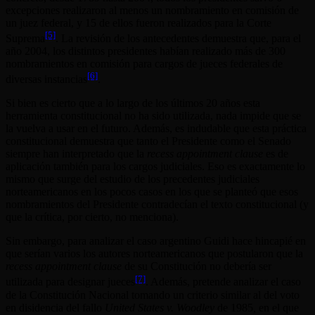
excepciones realizaron al menos un nombramiento en comisión de
un juez federal, y 15 de ellos fueron realizados para la Corte
[5]
Suprema
. La revisión de los antecedentes demuestra que, para el
año 2004, los distintos presidentes habían realizado más de 300
nombramientos en comisión para cargos de jueces federales de
[6]
diversas instancias
.
Si bien es cierto que a lo largo de los últimos 20 años esta
herramienta constitucional no ha sido utilizada, nada impide que se
la vuelva a usar en el futuro. Además, es indudable que esta práctica
constitucional demuestra que tanto el Presidente como el Senado
siempre han interpretado que la
recess appointment clause
es de
aplicación también para los cargos judiciales. Eso es exactamente lo
mismo que surge del estudio de los precedentes judiciales
norteamericanos en los pocos casos en los que se planteó que esos
nombramientos del Presidente contradecían el texto constitucional (y
que la crítica, por cierto, no menciona).
Sin embargo, para analizar el caso argentino Guidi hace hincapié en
que serían varios los autores norteamericanos que postularon que la
recess appointment clause
de su Constitución no debería ser
[7]
utilizada para designar jueces
. Además, pretende analizar el caso
de la Constitución Nacional tomando un criterio similar al del voto
en disidencia del fallo
United States v. Woodley
de 1985
,
en el que