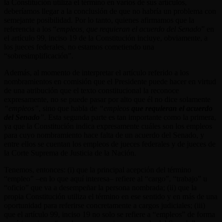
la Constitución utiliza el término en varios de sus artículos,
deberíamos llegar a la conclusión de que no habría un problema con
semejante posibilidad. Por lo tanto, quienes afirmamos que la
referencia a los “
empleos, que requieran el acuerdo del Senado
” en
el artículo 99, inciso 19 de la Constitución incluye, obviamente, a
los jueces federales, no estamos cometiendo una
“sobresimplificación”.
Además, al momento de interpretar el artículo referido a los
nombramientos en comisión que el Presidente puede hacer en virtud
de una atribución que el texto constitucional la reconoce
expresamente, no se puede pasar por alto que él no dice solamente
“empleos”
, sino que habla de
“empleos
que requieran el acuerdo
del Senado
”
. Esta segunda parte es tan importante como la primera,
ya que la Constitución indica expresamente cuáles son los empleos
para cuyo nombramiento hace falta de un acuerdo del Senado, y
entre ellos se cuentan los empleos de jueces federales y de jueces de
la Corte Suprema de Justicia de la Nación.
Tenemos, entonces: (i) que la principal acepción del término
“empleo” –en lo que aquí interesa– refiere al “cargo”, “trabajo” u
“oficio” que va a desempeñar la persona nombrada; (ii) que la
propia Constitución utiliza el término en ese sentido y en más de una
oportunidad para referirse concretamente a cargos judiciales; (iii)
que el artículo 99, inciso 19 no solo se refiere a “empleos” de forma