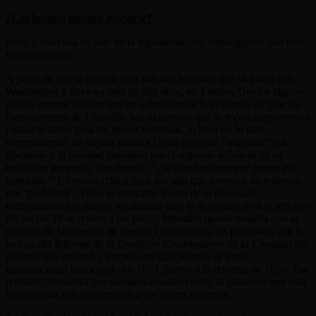
¿Las fuentes pueden obviarse?
Pero, y todo sea en aras de la argumentación, supongamos que esto
tampoco es así.
A pesar de que se trata de una práctica histórica que se inició con
Washington y lleva ya más de 200 años, en Estados Unidos alguno
podría intentar señalar que no sobreabunda la evidencia de que los
constituyentes de Filadelfia hayan querido que la
recess appointment
clause
aplicara para los jueces federales. Si bien no lo dice
expresamente, de alguna manera Guidi pretende “importar” esa
discusión a la realidad argentina (en el segundo subtítulo de su
trabajo se pregunta, literalmente, “
¿se pueden nombrar jueces en
comisión?
”). Pero su crítica pasa por alto que nosotros no tenemos
ese “problema”. Todo lo contrario. Fuera de la discusión
estrictamente lingüística, en nuestro país la discusión de si el artículo
99, inciso 19 se refiere a los jueces federales queda resuelta con la
revisión de las fuentes de nuestra Constitución, en particular, con la
lectura del
Informe de la Comisión Examinadora de la Constitución
Federal
que analizó y propuso modificaciones al texto
constitucional sancionado en 1853, previo a la reforma de 1860. Esa
revisión demuestra que nuestros constituyentes sí quisieron que esta
herramienta aplicara también a los jueces federales.