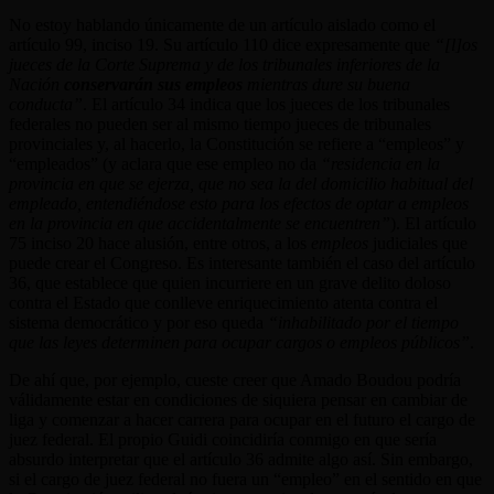
No estoy hablando únicamente de un artículo aislado como el
artículo 99, inciso 19. Su artículo 110 dice expresamente que
“[l]os
jueces de la Corte Suprema y de los tribunales inferiores de la
Nación
conservarán sus empleos
mientras dure su buena
conducta”
. El artículo 34 indica que los jueces de los tribunales
federales no pueden ser al mismo tiempo jueces de tribunales
provinciales y, al hacerlo, la Constitución se refiere a “empleos” y
“empleados” (y aclara que ese empleo no da
“residencia en la
provincia en que se ejerza, que no sea la del domicilio habitual del
empleado, entendiéndose esto
para los efectos de optar a empleos
en la provincia en que accidentalmente se encuentren”
). El artículo
75 inciso 20 hace alusión, entre otros, a los
empleos
judiciales que
puede crear el Congreso. Es interesante también el caso del artículo
36, que establece que quien incurriere en un grave delito doloso
contra el Estado que conlleve enriquecimiento atenta contra el
sistema democrático y por eso queda
“inhabilitado por el tiempo
que las leyes determinen para ocupar cargos o empleos públicos”
.
De ahí que, por ejemplo, cueste creer que Amado Boudou podría
válidamente estar en condiciones de siquiera pensar en cambiar de
liga y comenzar a hacer carrera para ocupar en el futuro el cargo de
juez federal. El propio Guidi coincidiría conmigo en que sería
absurdo interpretar que el artículo 36 admite algo así. Sin embargo,
si el cargo de juez federal no fuera un “empleo” en el sentido en que