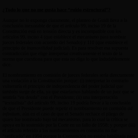
¿Todo lo que no me gusta hace “ruido estructural”?
Aunque no lo exponga claramente, el planteo de Guidi lleva a la
conclusión inexorable de que el artículo 99, inciso 19 de la
Constitución está en tensión directa y es incompatible con los
artículos 99, inciso 4 (que establece el mecanismo para nombrar
jueces federales con acuerdo del Senado) y 110 (que establece el
principio de
inamovilidad
judicial). Es para resolver esa supuesta
contradicción que elige interpretar creativamente el texto de la
norma que cuestiona para que esta no diga lo que indudablemente
dice.
El nombramiento en comisión de jueces federales sería directamente
una violación a la Constitución porque: (i) interpretar lo contrario
vulneraría el principio de independencia del poder judicial que
también surge de ella, ya que estaríamos hablando de un juez que se
sentiría “en deuda” con el Presidente; (ii) una interpretación
“textualista” del artículo 99, inciso 19 podría llevar a la conclusión
de que el Presidente puede repetir el nombramiento en comisión
ad
infinitum
, aún en el caso de que el Senado rechace el pliego de
quien fue nombrado bajo tal mecanismo, para lo cual la crítica se
apoya en lo sostenido por la Corte en un fallo de 1958; y porque (iii)
el artículo referido a los nombramientos en comisión no fue
“ratificado” en 1994 porque la Convención no estaba habilitada para