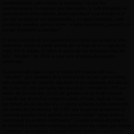
nombramientos cada verano. Si insistimos con que los
nombramientos en comisión son intachables, y cada presidente se
toma en serio el mecanismo, podríamos llegar a un mundo en el
que las vacantes se van acumulando y, en algún momento, cada
presidente nombra, apenas asume, a todos los jueces (¿jueces?) con
los que transitará su mandato”.
El texto completo de la Constitución no resiste una lectura de esta
naturaleza. Jamás se puede admitir que se haga de la excepción la
regla. Por lo demás, la crítica se apoya en una lectura peculiar del
fallo
“Montero”
de 1958, la cual tiene al menos dos grandes
problemas.
La primera dificultad es que se olvida del contexto del caso.
“Montero”
giró alrededor de la situación de un juez que no había
sido nombrado en comisión siguiendo el procedimiento del artículo
99, inciso 19, sino que había sido
puesto en comisión
en 1955 por
medio del Decreto-ley 112/55 del gobierno
de facto
del General
Lonardi, que declaró en comisión a
todo
el Poder Judicial. Luego
del dictado de ese decreto-ley, el mismo gobierno había establecido
por medio del Decreto-ley 487/1955 que los jueces declarados en
comisión gozarían de la garantía de inamovilidad
“hasta tanto se
constituyan los poderes constituidos”
. Cuando asumió el gobierno
de Frondizi y comenzó a nombrar jueces para los cargos que estaban
“cubiertos” en comisión, el Senado brindó acuerdo a una tercera