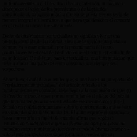
un fundamentalista del literalismo hasta el absurdo, ni tampoco
desconocer el valor de los precedentes o de la práctica
constitucional. Tampoco implica que no se pueda leer un texto de
manera
integral
o sistemática, o que haya que desechar el
contexto
en el cual una norma fue sancionada.
Dicho de otra manera: ser textualista no significa vivir en una
burbuja abstraída de la realidad, sino que la opción interpretativa
siempre va a estar orientada por la preeminencia del texto,
particularmente en caso de conflicto entre el texto y el resultado de
su aplicación. De ahí que, para un textualista, una interpretación que
lleve a anular una parte del texto constitucional siempre será
sospechosa.
Ahora bien, Guidi da a entender que, si uno hace una interpretación
“verdaderamente textualista” del artículo referido a los
nombramientos en comisión,
debe
llegar a la conclusión de que: (i)
el Presidente puede optar por no remitir jamás el pliego del juez al
que nombra temporariamente mediante ese mecanismo; y (ii) el
Senado no podría pronunciarse sobre el nombramiento que se hace
en virtud del artículo 99, inciso 19. El autor exprime el argumento
hasta convertirlo en hipérbole cuando afirma que según el
textualismo
“nada obsta a que un Presidente opte por pasar su
mandato entero nombrando jueces en comisión apenas asume y -
sólo si está satisfecho con su performance- renovando sus