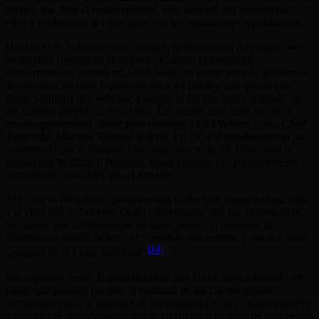
tiempo que dura el nombramiento, sino también del compromiso
ético y profesional del juez para con las instituciones republicanas.
Hablando de independencia judicial, la presidencia de Eisenhower
es bastante reveladora al respecto. Cuando el presidente
norteamericano asumió en 1953, luego de veinte años de gobiernos
demócratas, no tenía reparos en decir en público que quería una
Corte Suprema que volviese a ocupar el rol que había ocupado en
los tiempos previos al
New Deal
. Ese mismo año, hizo uso de la
recess appointment clause
para nombrar a Earl Warren como
Chief
Justice
del Máximo Tribunal federal. En 1954 el nombramiento fue
confirmado por el Senado. Dos años más tarde, en 1956, hizo lo
mismo con William J. Brennan, quien también fue posteriormente
confirmado como juez por el Senado.
Si lo que el Presidente quería era una Corte más conservadora, salta
a la vista que la
“Warren Court”
no cumplió con sus expectativas.
Se cuenta que, años después de haber dejado la presidencia,
Eisenhower habría dicho:
“he cometido dos errores, y los dos están
[14]
sentados en la Corte Suprema”
.
Por supuesto, existe la posibilidad de que Guidi haya advertido un
punto que pasaron por alto la totalidad de los constituyentes
norteamericanos, la totalidad de los nuestros (en tres oportunidades),
y que no fue correctamente tenido en cuenta a lo largo de más de