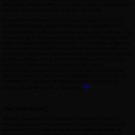
tomar aquel precedente fuera de su peculiar contexto para interpretar
que esos son los
únicos
casos en los que esto sucede.
El segundo problema es que la lectura que el autor hace de este
precedente es parcial, porque la Corte no dijo solamente eso. El
a
Tribunal también afirmó que el Artículo II, Sección 2, cláusula 3
de
la Constitución de los Estados Unidos –que, como mencioné, es la
fuente de nuestro artículo 99, inciso 19–
“no ha tenido, ni directa ni
indirectamente, la finalidad de asegurar al funcionario nombrado
en comisión una inamovilidad irrevocable durante todo el siguiente
período legislativo, sino la de prevenir posibles abusos del Poder
Ejecutivo en detrimento de las facultades del Senado”
(considerando 3, segundo párrafo)
.
No luce adecuado interpretar
que esta afirmación estaba pensada solamente para el caso de una
“confirmación” por parte del Senado o para el caso de que la
[18]
Cámara Alta preste acuerdo a otra persona
.
¿Hay “ruido textual”?
Pasemos, finalmente, al “ruido textual” que remarca Guidi. Su
trabajo plantea que, en la interpretación del artículo 99, inciso 19
que se ha hecho a lo largo de los años, ha habido una suerte de
“reescritura” de la Constitución. Sostiene que cuando el artículo