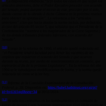
La disposición establecía:
“[e]n todos los casos en que segun los
artículos anteriores, debe el Poder Ejecutivo proceder con acuerdo
del Senado, podrá durante el receso de este, proceder por sí solo,
dando cuenta de lo obrado á dicha Cámara en la próxima reunion
para obtener su aprobación”
. La referencia a los
“artículos
anteriores”
a los que hacía alusión la norma incluía, por definición,
al caso del artículo 85 inciso 5, que señalaba que el Presidente de la
Confederación
“nombra a los magistrados de la Corte Suprema y
de los demás tribunales federales inferiores, con acuerdo del
Senado”
.
[10]
Luego de la reforma de 1860, el artículo quedó redactado así:
“el Presidente tendrá facultad para llenar las vacantes de los
empleos que requieran el acuerdo del Senado y que ocurran
durante su receso, por medio de nombramientos en comisión, que
expirarán al fin de la próxima Legislatura”
. En la reforma del año
1994 se le introdujeron modificaciones de forma, y la norma quedó
redactada tal como se la lee hoy.
[11]
Informe de la Comisión Examinadora de la Constitución
Federal,
p. 28. Disponible en:
https://babel.hathitrust.org/cgi/pt?
id=hvd.hl1gqf&seq=34
al 20/11/2024.
[12]
Si solo nos centramos en los nombramientos en comisión de
jueces de nuestra Corte Suprema, tenemos que: (i) el 14 de enero de