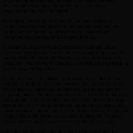
no permite nombramientos judiciales en comisión”
) el autor
directamente afirma que su interpretación
es el derecho
constitucional vigente
en la materia.
Por lo tanto, para Guidi no se trata de una mera cuestión de
preferencias personales, sino de un razonamiento estrictamente
jurídico sobre cómo opera nuestro régimen constitucional.
Adentrémonos, entonces, en la discusión jurídica.
El artículo 99, inciso 19 de la Constitución Nacional habilita
expresamente al Presidente a
“llenar las vacantes de los empleos,
que requieran el acuerdo del Senado, y que ocurran durante su
receso, por medio de nombramientos en comisión que expirarán al
fin de la próxima legislatura”
.
En su crítica a los textualistas, Guidi formula un planteo que, en
realidad, es doble: (i) el término “
empleo
” en el artículo 99, inciso
19 no puede ser interpretado de manera tal que aplique para los
cargos de
jueces
federales, incluidos los de la Corte Suprema; y (ii)
aún si pudiera serlo, el término
“ocurran”
contenido en la norma
debería funcionar como un límite que impida que esta disposición
constitucional se aplique para casos en los cuales los cargos queden
vacantes dentro del período de sesiones ordinarias del Congreso,
esto es, fuera del período de receso del Senado de la Nación.
Estos dos puntos, plantea la crítica, hacen ruidos distintos. El