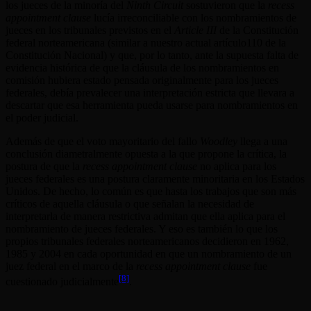
los jueces de la minoría del
Ninth Circuit
sostuvieron que la
recess
appointment clause
lucía irreconciliable con los nombramientos de
jueces en los tribunales previstos en el
Article III
de la Constitución
federal norteamericana (similar a nuestro actual artículo110 de la
Constitución Nacional) y que, por lo tanto, ante la supuesta falta de
evidencia histórica de que la cláusula de los nombramientos en
comisión hubiera estado pensada originalmente para los jueces
federales, debía prevalecer una interpretación estricta que llevara a
descartar que esa herramienta pueda usarse para nombramientos en
el poder judicial.
Además de que el voto mayoritario del fallo
Woodley
llega a una
conclusión diametralmente opuesta a la que propone la crítica, la
postura de que la
recess appointment clause
no aplica para los
jueces federales es una postura claramente minoritaria en los Estados
Unidos. De hecho, lo común es que hasta los trabajos que son más
críticos de aquella cláusula o que señalan la necesidad de
interpretarla de manera restrictiva admitan que ella aplica para el
nombramiento de jueces federales. Y eso es también lo que los
propios tribunales federales norteamericanos decidieron en 1962,
1985 y 2004 en cada oportunidad en que un nombramiento de un
juez federal en el marco de la
recess appointment clause
fue
[8]
cuestionado judicialmente
.