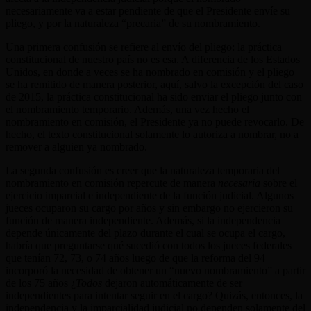
necesariamente va a estar pendiente de que el Presidente envíe su
pliego, y por la naturaleza “precaria” de su nombramiento.
Una primera confusión se refiere al envío del pliego: la práctica
constitucional de nuestro país no es esa. A diferencia de los Estados
Unidos, en donde a veces se ha nombrado en comisión y el pliego
se ha remitido de manera posterior, aquí, salvo la excepción del caso
de 2015, la práctica constitucional ha sido enviar el pliego junto con
el nombramiento temporario. Además, una vez hecho el
nombramiento en comisión, el Presidente ya no puede revocarlo. De
hecho, el texto constitucional solamente lo autoriza a nombrar, no a
remover a alguien ya nombrado.
La segunda confusión es creer que la naturaleza temporaria del
nombramiento en comisión repercute de manera
necesaria
sobre el
ejercicio imparcial e independiente de la función judicial. Algunos
jueces ocuparon su cargo por años y sin embargo no ejercieron su
función de manera independiente. Además, si la independencia
depende únicamente del plazo durante el cual se ocupa el cargo,
habría que preguntarse qué sucedió con todos los jueces federales
que tenían 72, 73, o 74 años luego de que la reforma del 94
incorporó la necesidad de obtener un “nuevo nombramiento” a partir
de los 75 años ¿
Todos
dejaron automáticamente de ser
independientes para intentar seguir en el cargo? Quizás, entonces, la
independencia y la imparcialidad judicial no dependen solamente del