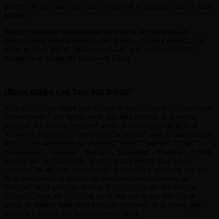
primero de ellos hace un ruido
estructural
; el segundo hace un ruido
textual
.
Aunque cualquier razonamiento en materia de interpretación
constitucional debería empezar por el texto, vamos a comenzar al
revés, es decir, por el “ruido estructural” que, según entiendo,
representa el núcleo del planteo de Guidi.
¿Busco empleo o me hago juez federal?
Sería extraño que algún juez federal se considerara a sí mismo como
“desempleado”. De hecho, en lo que aquí interesa, la acepción
principal del término “empleo” según el Diccionario de la Real
Academia Española es “ocupación” u “oficio”, para lo cual también
utiliza como sinónimos los términos “plaza”, “puesto”, “cargo”,
“colocación”, “contrato”, “trabajo”, “profesión”, “chamba”. Si bien
no creo que un magistrado de una cámara federal diga que su
“chamba” es ser juez, seguramente sí entienda o interprete que esa
es su profesión o su trabajo: en términos constitucionales, su
“empleo” en el gobierno federal. Esta connotación del término
“empleo” –que, en definitiva, no es otra que la que aún hoy se
utiliza de manera llana en el lenguaje corriente– es la misma que
utiliza la Constitución Nacional desde 1853.