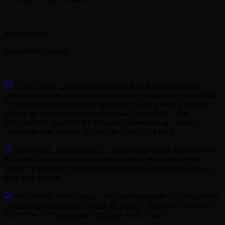
Ignacio Arizu
Universidad Austral
[1]
En su famosa crítica al originalismo, Paul Brest distingue al
menos dos formas de textualismo (estricto y moderado) y dos formas
de intencionalismo (estricto y moderado) como ejemplos de este
método de interpretación constitucional (Brest, Paul, “The
Misconceived Quest for the Original Understanding”,
Boston
University Law Review
, Vol. 60, pp. 205-217 (1980)).
[2]
En concreto, el artículo dice:
“The President shall have Power to
fill up all Vacancies that may happen during the Recess of the
Senate, by granting Commissions which shall expire at the End of
their next Session.”
[3]
Ver Gribbon Motz, Diana, “The constitutionality and advisability
of recess appointments of Article III judges”,
Virginia Law Review
,
Vol. 97, No. 7 (Noviembre 2011), pp. 1665- 1684.