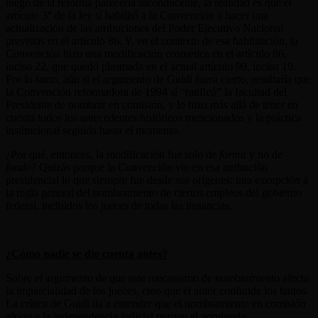
luego de la reforma parecería inconducente, la realidad es que el
artículo 3° de la ley sí habilitó a la Convención a hacer una
actualización de las atribuciones del Poder Ejecutivo Nacional
previstas en el artículo 86. Y, en el contexto de esa habilitación, la
Convención hizo una modificación cosmética en el artículo 86,
inciso 22, que quedó plasmada en el actual artículo 99, inciso 19.
Por lo tanto, aún si el argumento de Guidi fuera cierto, resultaría que
la Convención reformadora de 1994 sí “ratificó” la facultad del
Presidente de nombrar en comisión, y lo hizo más allá de tener en
cuenta todos los antecedentes históricos mencionados y la práctica
institucional seguida hasta el momento.
¿Por qué, entonces, la modificación fue solo de
forma
y no de
fondo
? Quizás porque la Convención vio en esa atribución
presidencial lo que siempre fue desde sus orígenes: una excepción a
la regla general del nombramiento de ciertos empleos del gobierno
federal, incluidos los jueces de todas las instancias.
¿Cómo nadie se dio cuenta antes?
Sobre el argumento de que este mecanismo de nombramiento afecta
la imparcialidad de los jueces, creo que el autor confunde los tantos.
La crítica de Guidi da a entender que el nombramiento en comisión
afecta a la independencia judicial porque el nombrado