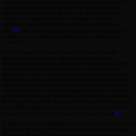
persona para el cargo que todavía ocupaba bajo esa modalidad el
juez Belisario Montero. Éste planteó –con base en el entonces
artículo 86, inciso 22, actual 99, inciso 19– que no se lo podía
separar de su cargo hasta tanto no concluyera el “período
legislativo”. Su recurso fue desestimado, al igual que en otros
[16]
casos
, pero la Corte consideró pertinente hacer una aclaración
respecto de cómo había que interpretar aquella “declaración en
comisión”.
Fue en ese marco que nuestro Máximo Tribunal dijo que los
nombramientos en comisión –aludiendo, en realidad, a las
declaraciones en comisión de un gobierno
de facto
– caían cuando el
Senado brindaba acuerdo al “nombrado” en comisión o a otra
persona. Pero, como se desprende del contexto señalado, no hizo
alusión a esos dos supuestos porque haya interpretado que eran los
únicos
en los cuales debe caer un nombramiento en comisión del
artículo 99, inciso 19, sino porque justamente los casos referidos a
los jueces que habían sido declarados en comisión por un gobierno
de facto
giraban alrededor de esas dos alternativas. De hecho, en el
propio fallo se señala que se hace esa interpretación en favor de las
[17]
facultades
de iure
del Poder Ejecutivo y del propio Senado
.
El análisis de Guidi no distingue entre el
nombramiento en comisión
del artículo 99, inciso 19 y la
declaración en comisión
realizada por
un gobierno
de facto
. El primer problema, entonces, consiste en