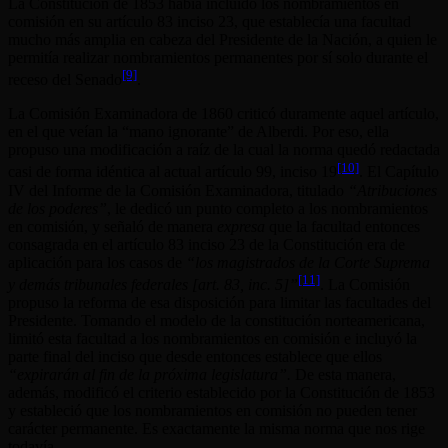
La Constitución de 1853 había incluido los nombramientos en
comisión en su artículo 83 inciso 23, que establecía una facultad
mucho más amplia en cabeza del Presidente de la Nación, a quien le
permitía realizar nombramientos permanentes por sí solo durante el
[9]
receso del Senado
.
La Comisión Examinadora de 1860 criticó duramente aquel artículo,
en el que veían la “mano ignorante” de Alberdi. Por eso, ella
propuso una modificación a raíz de la cual la norma quedó redactada
[10]
casi de forma idéntica al actual artículo 99, inciso 19
. El Capítulo
IV del Informe de la Comisión Examinadora, titulado
“Atribuciones
de los poderes”
, le dedicó un punto completo a los nombramientos
en comisión, y señaló de manera
expresa
que la facultad entonces
consagrada en el artículo 83 inciso 23 de la Constitución era de
aplicación para los casos de
“los magistrados de la Corte Suprema
[11]
y demás tribunales federales [art. 83, inc. 5]”
. La Comisión
propuso la reforma de esa disposición para limitar las facultades del
Presidente. Tomando el modelo de la constitución norteamericana,
limitó esta facultad a los nombramientos en comisión e incluyó la
parte final del inciso que desde entonces establece que ellos
“expirarán al fin de la próxima legislatura”.
De esta manera,
además, modificó el criterio establecido por la Constitución de 1853
y estableció que los nombramientos en comisión no pueden tener
carácter permanente. Es exactamente la misma norma que nos rige
todavía.