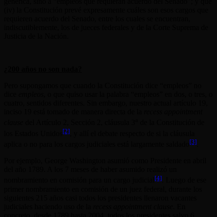
genérica, sino a “empleos que requieran acuerdo del Senado”; y que
(iv) la Constitución prevé expresamente cuáles son esos cargos que
requieren acuerdo del Senado, entre los cuales se encuentran,
indiscutiblemente, los de jueces federales y de la Corte Suprema de
Justicia de la Nación.
¿200 años no son nada?
Pero supongamos que cuando la Constitución dice “empleos” no
dice
empleos
, o que quiso usar la palabra “empleos” en dos, o tres, o
cuatro, sentidos diferentes. Sin embargo, nuestro actual artículo 19,
inciso 19 está tomado de manera directa de la
recess appointment
a
clause
del Artículo 2, Sección 2, cláusula 3
de la Constitución de
[2]
los Estados Unidos
, y allí el debate respecto de si la cláusula
[3]
aplica o no para los cargos judiciales está largamente saldado
.
Por ejemplo, George Washington asumió como Presidente en abril
del año 1789. A los 7 meses de haber asumido realizó un
[4]
nombramiento en comisión para un cargo judicial
. Luego de ese
primer nombramiento en comisión de un juez federal, durante los
siguientes 215 años casi todos los presidentes llenaron vacantes
judiciales haciendo uso de la
recess appointment clause
. En
concreto, desde 1789 hasta 2004, todos los presidentes salvo 6