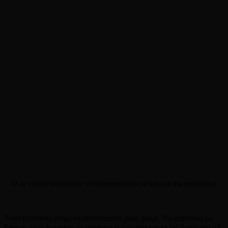
O de cómo subordinar el razonamiento jurídico a los resultados
Todo bilardista juega exclusivamente para ganar. No importan las
formas, ni el
fair play
, ni tampoco si hay que torcer las líneas del
off-