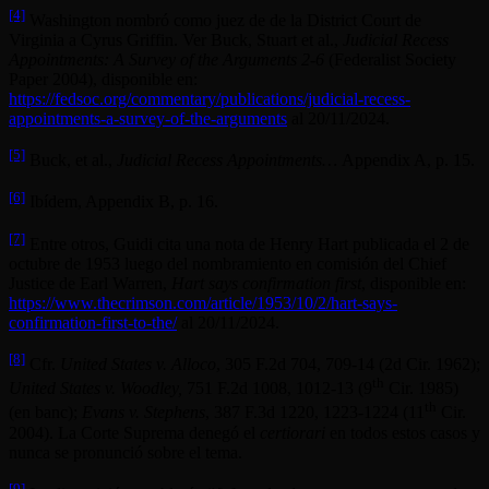
[4]
Washington nombró como juez de de la District Court de
Virginia a Cyrus Griffin. Ver Buck, Stuart et al.,
Judicial Recess
Appointments: A Survey of the Arguments 2-6
(Federalist Society
Paper 2004), disponible en:
https://fedsoc.org/commentary/publications/judicial-recess-
appointments-a-survey-of-the-arguments
al 20/11/2024.
[5]
Buck, et al.,
Judicial Recess Appointments…
Appendix A, p. 15.
[6]
Ibídem, Appendix B, p. 16.
[7]
Entre otros, Guidi cita una nota de Henry Hart publicada el 2 de
octubre de 1953 luego del nombramiento en comisión del Chief
Justice de Earl Warren,
Hart says confirmation first
, disponible en:
https://www.thecrimson.com/article/1953/10/2/hart-says-
confirmation-first-to-the/
al 20/11/2024.
[8]
Cfr.
United States v. Alloco
, 305 F.2d 704, 709-14 (2d Cir. 1962);
th
United States v. Woodley,
751 F.2d 1008, 1012-13 (9
Cir. 1985)
th
(en banc);
Evans v. Stephens
, 387 F.3d 1220, 1223-1224 (11
Cir.
2004). La Corte Suprema denegó el
certiorari
en todos estos casos y
nunca se pronunció sobre el tema.
[9]