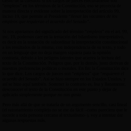
ciento de la cuestión: si los cargos de jueces efectivamente son
“empleos” en los términos de la Constitución, eso se proyecta de
manera directa y evidente sobre la interpretación del artículo 99,
inciso 19, que permite al Presidente “
llenar las vacantes de los
empleos que requieran el acuerdo del Senado”
.
Si nos apartamos del significado del término “
empleos
” en el art. 99,
inc. 19, podemos caer en la tentación del bilardismo interpretativo,
es decir en la tentación de subordinar la interpretación constitucional
a los resultados de la misma, con independencia de su texto, y todo
en un lenguaje que no deja margen siquiera para la opinión
contraria, debido a los peligros latentes que acarrea la lectura del
texto de la Constitución. Peligros que, por lo demás, justo derivan de
nuestras preferencias políticas o morales. En fin: la Constitución dice
lo que dice. Los cargos de jueces son “
empleos
” que “
requieren el
acuerdo del Senado
”. Así se hizo siempre en los Estados Unidos, y
así se hizo aquí también. Sostener lo contrario es, lisa y llanamente,
desconocer el texto de la Constitución en este punto y dejar de
aplicarlo simplemente porque
no nos gusta
.
Pero más allá de que se trataría de un argumento sencillo, casi lineal
(el razonamiento complejo no se me da fácil –como pareciera que le
sucede a toda persona cercana al textualismo–), voy a intentar dar
algunas respuestas más.