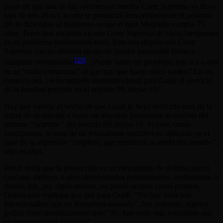
pesar de que una de las vacantes en nuestra Corte Suprema ya lleva
más de tres años y la otra se producirá inexorablemente el próximo
29 de diciembre al momento en que el juez Maqueda cumpla 75
años. Tener dos vacantes en una Corte Suprema de cinco integrantes
es un problema institucional serio. Esto nos dejaría una Corte
Suprema con un altísimo riesgo de quedar paralizada frente a
[25]
cualquier eventualidad
. ¿Puede haber un problema real acá o este
es un “ruido estructural” al que hay que hacer oídos sordos? En un
contexto así, ¿sería también inconstitucional para Guidi el ejercicio
de la facultad prevista en el artículo 99, inciso 19?
Hay que valorar el hecho de que Guidi le haya dedicado más de la
mitad de su entrada a hacer un abordaje justamente textualista del
término
“ocurran”
del artículo 99, inciso 19. Si bien, como
anticipamos, se trata de un textualismo selectivo no utilizado en el
caso de la expresión
“empleos, que requieran acuerdo del Senado”
,
algo es algo.
Freud decía que la
proyección
es un mecanismo de defensa por el
cual uno atribuye a otros determinados pensamientos, sentimientos o
deseos que, por algún motivo, no puede aceptar como propios.
Quizás esto explique por qué para Guidi: “No hay nada más
intencionalista que un textualista asustado”. Sin embargo, alguien
podría creer simétricamente que: “No hay nada más textualista que
un interpretavista asustado”.