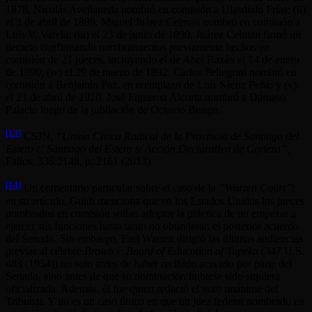
1878, Nicolás Avellaneda nombró en comisión a Ulasdialo Frías; (ii)
el 3 de abril de 1889, Miguel Juárez Celman nombró en comisión a
Luis V. Varela; (iii) el 23 de junio de 1890, Juárez Celman firmó un
decreto confirmando nombramientos previamente hechos en
comisión de 21 jueces, incluyendo el de Abel Bazán el 14 de enero
de 1890; (iv) el 29 de marzo de 1892, Carlos Pellegrini nombró en
comisión a Benjamín Paz, en reemplazo de Luis Sáenz Peña; y (v)
el 21 de abril de 1910, José Figueroa Alcorta nombró a Dámaso
Palacio luego de la jubilación de Octavio Bunge.
[13]
CSJN,
“Unión Cívica Radical de la Provincia de Santiago del
Estero c/ Santiago del Estero s/ Acción Declarativa de Certeza”
,
Fallos: 336:2148, p. 2161 (2013).
[14]
Un comentario particular sobre el caso de la
“Warren Court”
:
en su artículo, Guidi menciona que en los Estados Unidos los jueces
nombrados en comisión solían adoptar la práctica de no empezar a
ejercer sus funciones hasta tanto no obtuvieran el posterior acuerdo
del Senado. Sin embargo, Earl Warren dirigió las últimas audiencias
previas al célebre
Brown v. Board of Education of Topeka
(347 U
.
S.
483 (1954)) no solo antes de haber recibido acuerdo por parte del
Senado, sino antes de que su nominación hubiese sido siquiera
oficializada. Además, él fue quien redactó el voto unánime del
Tribunal. Y no es un caso único en que un juez federal nombrado en