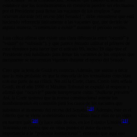
establece que los nombramientos en comisión pueden ser efectuados
por el Presidente para llenar las vacantes de los empleos
“que
ocurran durante
[el]
receso
[del Senado]
”
, debe entenderse que está
haciendo referencia únicamente a las vacantes que, por decirlo de
alguna manera,
“comienzan a existir”
durante el período receso.
Esta crítica afirma que existe una clara diferencia entre “ocurrir” y
“existir” (o “subsistir”), y que parece forzado utilizar el primero de
esos términos para hacer que el artículo 99, inciso 19 diga que el
Presidente está habilitado para llenar las vacantes de los empleos que
meramente se encuentran vigentes durante el receso del Senado.
Creo que la tesis de Guidi es correcta. Además, me animo a decir
que lo más probable es que la mayoría de los textualistas coincidan
con esa parte de su crítica. No así la Corte, claro. Como bien señala
Guidi, en el año 1990 el Máximo Tribunal se expidió al respecto y
afirmó que
“ocurrir”
puede interpretarse como
“hallarse presente”
.
Así, la Corte sostuvo que la norma constitucional admite los
nombramientos en comisión para los casos de las vacantes que
[19]
subsisten al momento del receso del Senado
. Además, este es el
criterio que se viene sosteniendo como válido hace más de un siglo
[20]
[21]
en nuestro país
(y hace más de dos, en los Estados Unidos
).
Tomando en cuenta que en otros puntos el autor da cierta
importancia a la
“práctica institucional”
, entiendo que aquí eso