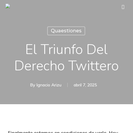
Skip
sea
to
main
Quaestiones
content
El Triunfo Del
Derecho Twittero
By
Ignacio Arizu
abril 7, 2025
Finalmente estamos en condiciones de verlo. Hoy,