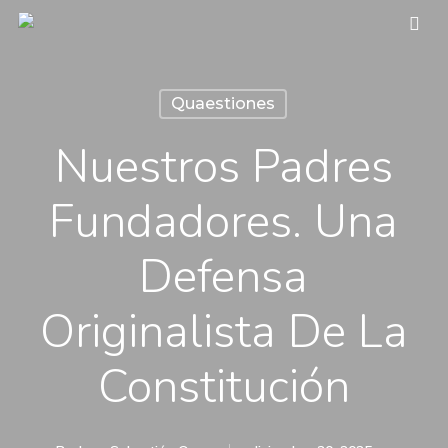
Skip
sea
to
main
Quaestiones
content
Nuestros Padres
Fundadores. Una
Defensa
Originalista De La
Constitución