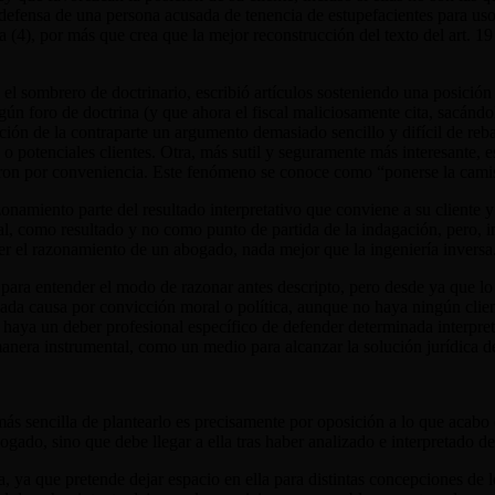
defensa de una persona acusada de tenencia de estupefacientes para uso
a (4)
, por más que crea que la mejor reconstrucción del texto del art. 19
 el sombrero de doctrinario, escribió artículos sosteniendo una posición 
algún foro de doctrina (y que ahora el fiscal maliciosamente cita, sacánd
sición de la contraparte un argumento demasiado sencillo y difícil de reb
es o potenciales clientes. Otra, más sutil y seguramente más interesant
lizaron por conveniencia. Este fenómeno se conoce como
“
ponerse la cami
namiento parte del resultado interpretativo que conviene a su cliente 
inal, como resultado y no como punto de partida de la indagación, pero, 
nder el razonamiento de un abogado, nada mejor que la ingeniería inversa
para entender el modo de razonar antes descripto, pero desde ya que lo m
nada causa por convicción moral o política, aunque no haya ningún clien
 haya un deber profesional específico de defender determinada interpret
de manera instrumental, como un medio para alcanzar la solución jurídi
 más sencilla de plantearlo es precisamente por oposición a lo que acab
ogado, sino que debe llegar a ella tras haber analizado e interpretado de
, ya que pretende dejar espacio en ella para distintas concepciones de lo