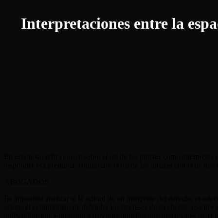
Interpretaciones entre la esp
En esta nota, reflexionaré sobre el rol de los juristas como intérpretes
responder esa pregunta, contrastaré el rol de los juristas con el de do
ABOGADOS
Es imposible analizar si la actitud de un intérprete del derecho es ade
asume el compromiso de defender los intereses de su cliente, eso lleva i
indiscutible que esto implica defender aquellas interpretaciones de la 