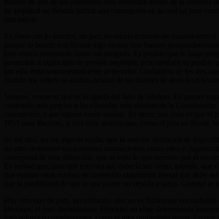
tratarse de una de las cuestiones más debatidas dentro de la filosofía 
tal amplitud no debería incluir una concepción en la cual un juez consi
otra índole.
En línea con lo anterior, un juez no estaría tratando de manera neutral
porque lo hacen; o si hiciese algo similar con fuentes jurisprudenciale
juez estaría razonando como un abogado. Es posible que lo haga porque 
permeable a algún tipo de presión impropia; pero también es posible q
por ella, trata instrumentalmente al derecho. Cualquiera de los dos s
cuando me refiero al análisis neutral de las fuentes de derecho relevan
Veamos, entonces qué es lo queda del lado de adentro. En primer lugar,
contenido más preciso a las cláusulas más abiertas de la Constitución,
concepción, o por alguna razón similar. Es decir, una cosa es que el ju
1853 eran liberales, y otra muy distinta que, como el juez es liberal, bu
Se me dirá, no sin algo de razón, que la anterior distinción es imposib
no sabe reconocer sus pulsiones inconscientes como tales e, ingenuamen
conceptual de esta distinción, que es todo lo que necesito por el mome
Es verdad que, para que esto sea así, debería ser cierto, además, que 
que existan otras normas de contenido claramente liberal que debe ser t
que la posibilidad de que lo sea puede ser dejada a salvo. Llamaré al
Hay otro tipo de juez, sin embargo, que no es fácilmente encuadrable en
Hércules, el juez dworkiniano. Hércules no elige determinada interpret
legisladores o constituyentes, como el juez originalista moral. Lo que