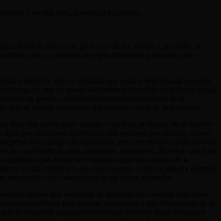
 refiere. Con esta base, pasemos a los juristas.
ios. Nada de eso ocurre en el caso de los juristas y, por ende, la
n influidos por un conjunto de reglas informales y prácticas que
urista normativo
, esto es, el jurista que postula determinada solución
apel singular, que no resulta fácilmente subsumible en la lógica propia
toriador en general, aplicándole los estándares propios de la
e profesa el análisis económico del derecho, con la de la economía.
ue hace este jurista no es ciencia; o no lo es, al menos, en un sentido
se rigen por estándares académicos más precisos; por ejemplo, si cree
mpeñar el rol propio del historiador. Pero ese rol no es el decisivo en
ello no son históricos, sino, justamente, normativos. Es eso lo que hace
 su argumento que deberá ser evaluado según los cánones de la
falle su lectura histórica en un caso concreto. Como el anterior ejemplo
ho menos claro qué cabe esperar de un jurista normativo.
 Derecho, alguien que recordaba de memoria una cantidad importante
les basta un teléfono para acceder velozmente a más información de la
o que se trata es de proponer determinada solución legal, no bastará
 en el reino de los casos polémicos o difíciles, frente a los cuales la