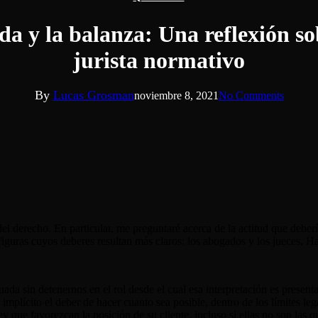
ada y la balanza: Una reflexión s
jurista normativo
By
Lucas Grosman
noviembre 8, 2021
No Comments
 del derecho. En particular, me preguntaré acerca de la actitud que debería
s figuras cuyos deberes resultan más claros: los abogados y los jueces. 
cuada sin detenernos en el rol desde el cual esa interpretación es prese
mplícito el deber de hacer cuanto sea posible, dentro de los límites lega
ley que favorezcan la posición de su cliente, incluso si ellas no son las