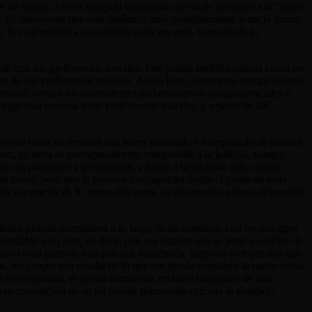
 de droga, o en el abogado laboralista que suele defender a la “parte
de. Es interesante que esta dinámica muy probablemente tome la forma
, lo cual tenderá a encasillarlo cada vez más, tanto desde lo
orde con sus preferencias morales. Este jurista también razona como un
ino de sus preferencias morales. Ahora bien, justamente porque razona
eutral: tomará los antecedentes parlamentarios, jurisprudenciales y
egal más cercana a sus preferencias morales, y a partir de allí
z es que toma su decisión tras haber analizado e interpretado de manera
-juez, su tarea es conceptualmente comparable a la judicial, aunque
o sus prejuicios y preferencias y llegar a la decisión más neutral
ta moral, pero que le parecen inescapables desde el punto de vista
 cabe esperar de él. Y, como dije antes, su desempeño exitoso dependerá
stintos juristas normativos a lo largo de un continuo, con los dos tipos
imilable a un juez, es decir, que sea alguien que se pone a escribir de
bamos como parte de una práctica académica, tampoco es esperable que
 no porque eso resulta de lo que ese jurista considera la mejor teoría
esta hipótesis, el jurista normativo, en tanto integrante de una
a cuya concepción de su rol resulte demasiado cercana al abogado.