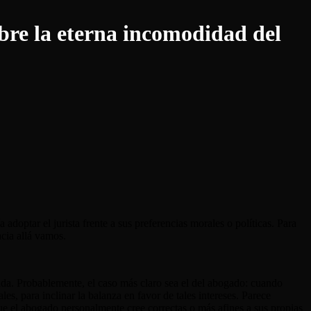
obre la eterna incomodidad del
 adoptar el jurista frente a sus preferencias morales o políticas. Para
Hacia allá vamos.
ntada. Probablemente, el caso más claro sea el del abogado: cuando
les, para inclinar la balanza en favor de tales intereses. Parece
 que el abogado personalmente cree correctas o más afines a sus propias