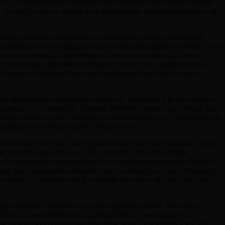
ral o al razonamiento moral entre tales fuentes. Pero ello no obstante,
a la solución que se adecua a sus preferencias, sean estas morales o de
s pasajes del debate legislativo que abonan su postura precisamente
te, podrían ser relevantes para sugerir una interpretación armónica. Ese
o caso se trataría, simplemente, de un juez corrupto o, al menos,
te o activista, antepone determinada convicción y, dejándose guiar
del margen de amplitud que intencionalmente deseo dejar a salvo
a que determinada concepción moral es de relevancia a la hora de dar un
 o porque la Constitución contiene diferentes normas que reflejan esa
de dar sentido al art. 19 porque los constituyentes o la Constitución de
ificar así la interpretación liberal del art. 19 (7).
 de describir no es más que un juez militante que sabe disimular o que
descartar que ello sea así. No obstante, creo en la utilidad
en el razonamiento interpretativo de un modo potencialmente legítimo.
evante pues nos permite entender mejor su intención, o que el hecho de
el estilo. No pretendo dar por sentado que ese es el caso, pero creo
z activista o militante ni al juez originalista moral. Me refiero a
ican que esa interpretación hubiese sido la sostenida por los
que, por el modo en que han sido redactadas y los valores a los que