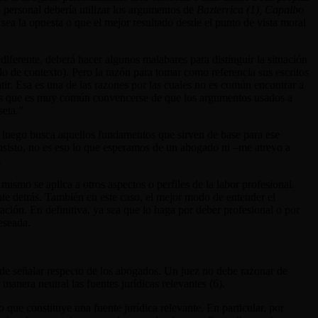
 personal debería utilizar los argumentos de
Bazterrica (1)
,
Capalbo
 sea la opuesta o que el mejor resultado desde el punto de vista moral
diferente, deberá hacer algunos malabares para distinguir la situación
olo de contexto). Pero la razón para tomar como referencia sus escritos
atir. Esa es una de las razones por las cuales no es común encontrar a
e, es que es muy común convencerse de que los argumentos usados a
seta.”
y luego busca aquellos fundamentos que sirven de base para ese
insisto, no es eso lo que esperamos de un abogado ni –me atrevo a
.
ismo se aplica a otros aspectos o perfiles de la labor profesional.
te detrás. También en este caso, el mejor modo de entender el
ación. En definitiva, ya sea que lo haga por deber profesional o por
ca deseada.
o de señalar respecto de los abogados. Un juez no debe razonar de
 manera neutral las fuentes jurídicas relevantes (6).
 que constituye una fuente jurídica relevante. En particular, por