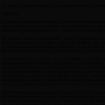
En definitiva, podemos advertir un claro contraste entre lo que cabe es
JURISTAS
Los deberes profesionales de abogados y jueces están determinados por l
pregunta acerca de su rol no se refiere a sus deberes legales. Sin emba
moldean las expectativas de sus pares y, en general, de la comunidad 
Sin embargo, cabe hacer una aclaración.
“
Jurista” es un término muy 
para un problema legal; por ejemplo, según vengo ilustrando, cuál es e
de otras disciplinas o sub-disciplinas académicas. Así, por ejemplo, al
historiografía. De modo similar, al jurista que se dedica a la sociolog
El jurista normativo, que es el que me interesa, obedece a una lógica di
relativamente acotado del término. Es verdad que el jurista normativo 
que para dar sentido al art. 19 debemos entenderlo en su contexto hist
el caso del jurista normativo: si él postula que el mejor modo de dar s
Antonin Scalia, por ejemplo, cuando defiende –qua jurista– una interp
historiografía; pero, insisto, un jurista normativo podría, potencialme
revela, es relativamente claro el estándar para evaluar si un histor
¿Qué determina que un jurista sea un buen jurista? En otra época, pr
de normas, jurisprudencia y doctrina. Aunque esa visión aún goza de a
que cualquier jurista podría retener en su cabeza. Más aún, esta habili
con citar diversas fuentes, sino que habrá que ofrecer criterios para pri