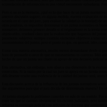
acumulación de información es una virtud meramente subsidiaria. Par
Pero si no es la memoria, ¿qué es lo que hace de un jurista normativo
anterior discusión sugiere, en alguna medida, nuestra evaluación de l
ocurría en el caso del juez, para evaluar la calidad (o la bondad) de 
otras palabras, es imposible determinar si un jurista normativo es bue
normativo, debemos primero decidir si el originalismo es la teoría co
objetivables, resultará claro que la evaluación que hagamos del jurist
puramente subjetiva: siempre existirán elementos objetivos a tener en
razonamientos del jurista; pero el punto es que, en general, tales cons
Existe una manera alternativa, mucho menos demandante desde el punto
hora de persuadir a otros de que su razonamiento es correcto. Más aún, d
hecho de que un jurista sea citado en apoyo de una decisión judicial s
Esta alternativa, sin embargo, solo abarca una dimensión de la evaluac
corrección. Si la razón por la cual un juez se apoya en un jurista nor
difícilmente resulte una evidencia de la calidad del jurista: será, antes
Esta discusión acerca de la influencia de los juristas normativos sobre 
dar argumentos para que el juez decida de determinada manera? En otras
Al jurista-abogado lo podríamos concebir en más de un sentido. Por un 
entre los que se cuentan obviamente los escritos judiciales, pero ta
refuerza su estrategia judicial con artículos de doctrina que sostienen 