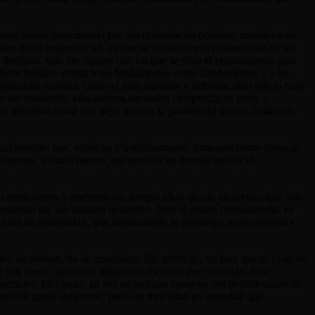
 conclusión determinada por sus preferencias políticas, morales o de
sión no es realmente tal, ya que no constituye la culminación de un
 decisión, sino los ropajes con los que se viste el razonamiento para
miento jurídico y trata a los fundamentos como fundamentos y a las
ferencias morales, como el juez militante o activista, sino que lo hace
dar contenido a las normas sin dudas complejiza su tarea, y
ta discusión basta con dejar a salvo la posibilidad de una distinción
n del derecho que, explícita o implícitamente, tomemos como correcta,
es fuentes. Cuanto menos, ese proceso no debería incluir el
s convicciones y preferencias, porque ellas operan en niveles que solo
ponga ser, sin siquiera advertirlo. Pero el punto, precisamente, es
falta de neutralidad, que abiertamente se proponga no ser neutral y
ación de medios, no de resultados. Sin embargo, un juez que se propone
e con cierta capacidad mínima de alcanzar ese cometido. Esta
mentales. En efecto, tal vez en muchos casos no sea posible discernir
logró en grado suficiente; pero esa dificultad no impedirá que