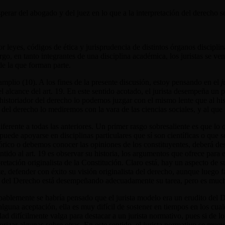
perar del abogado y del juez en lo que a la interpretación del derecho se
eyes, códigos de ética y jurisprudencia de distintos órganos disciplinar
rgo, en tanto integrantes de una disciplina académica, los juristas se ve
de la que forman parte.
amplio (10).
A los fines de la presente discusión, estoy pensando en el
j
l alcance del art. 19. En este sentido acotado, el jurista desempeña un p
 historiador del derecho lo podemos juzgar con el mismo lente que al his
ía del derecho lo mediremos con la vara de las ciencias sociales, y al qu
ferente a todas las anteriores. Un primer rasgo sobresaliente es que lo q
puede apoyarse en disciplinas particulares que sí son científicas o que 
órico o debemos conocer las opiniones de los constituyentes, deberá dese
entido al art. 19 es observar su historia, los argumentos que ofrece para 
retación originalista de la Constitución. Claro está, hay un aspecto de
nte, defender con éxito su visión originalista del derecho, aunque luego 
iador del Derecho está desempeñando adecuadamente su tarea, pero es muc
obablemente se habría pensado que el jurista modelo era un erudito del
lguna aceptación, ella es muy difícil de sostener en tiempos en los cua
dad difícilmente valga para destacar a un jurista normativo, pues si de l
orizar algunas sobre otras. En este sentido, el jurista normativo se mueve