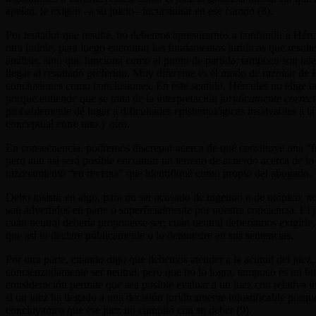
apelan, le exigen –a su juicio– incursionar en ese campo (8).
Por tentador que resulte, no debemos apresurarnos a confundir a Hércu
otra índole, para luego encontrar los fundamentos jurídicos que resul
análisis, sino que funciona como el punto de partida; tampoco son tales
llegar al resultado preferido. Muy diferente es el modo de razonar de
conclusiones como conclusiones. En este sentido, Hércules no elige ta
porque entiende que se trata de la interpretación
jurídicamente correc
probablemente dé lugar a dificultades epistemológicas insalvables a la h
conceptual entre uno y otro.
En consecuencia, podremos discrepar acerca de qué constituye una
“
f
pero aun así será posible encontrar un terreno de acuerdo acerca de lo 
razonamiento
“
en reversa” que identifiqué como propio del abogado.
Debo insistir en algo, para no ser acusado de ingenuo o de utópico: no
son advertidos en parte o superficialmente por nuestra conciencia. El 
cuán neutral debería proponerse ser; cuán neutral deberíamos exigirle
que así lo declare públicamente o lo demuestre en sus sentencias.
Por otra parte, cuando digo que debemos atender a la actitud del juez
concienzudamente ser neutral, pero que no lo logra, tampoco es un bu
consideración permite que sea posible evaluar a un juez con relativa i
si un juez ha llegado a una decisión jurídicamente injustificable porqu
concluyamos que ese juez no cumplió con su deber (9).