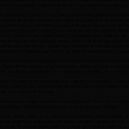
a ser un buen jurista, conocer el Derecho es una condición necesaria 
 un buen jurista normativo? Algo más diré sobre este punto más adelant
os méritos del jurista normativo dependerá de la calidad de las razone
una razón normativa, deberemos apoyarnos en una teoría acerca de qué va
no o malo sin una teoría detrás que nos diga qué tipo de razones debería
rrecta de interpretación constitucional. Para quienes crean, como yo, q
a con frecuencia estará teñida de manera decisiva de elementos subjetivo
 cuenta, como por ejemplo aquellos que dependan de consideraciones fáct
ideraciones no bastarán para resolver las disputas interpretativas en las 
 de vista teórico, de determinar los méritos de un jurista normativo: e
entro de este enfoque se podría atender a cierta audiencia en particular, 
ería una prueba determinante de su influencia y, por ende, de su valía.
ión, y ciertamente no la más relevante. Que un juez suscriba la visión d
mativo es que ese juez comparte con ese jurista una visión normativa part
 bien, precisamente lo contrario.
los jueces nos obliga a hacernos una pregunta más básica: ¿es el rol prima
 palabras, ¿deberíamos asimilar el rol del jurista al del abogado? ¿O, p
lado, podría tratarse de un abogado en el más llano de los sentidos: al 
mbién los académicos. Para seguir con nuestro ejemplo, supongamos que 
que el art. 19 veda tal persecución. Es posible que el jurista actúe así 