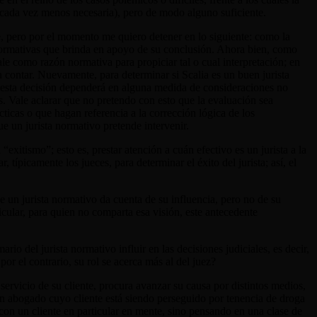
(y cada vez menos necesaria), pero de modo alguno suficiente.
e, pero por el momento me quiero detener en lo siguiente: como la
s normativas que brinda en apoyo de su conclusión. Ahora bien, como
le como razón normativa para propiciar tal o cual interpretación; en
n contar. Nuevamente, para determinar si Scalia es un buen jurista
ue esta decisión dependerá en alguna medida de consideraciones no
s. Vale aclarar que no pretendo con esto que la evaluación sea
icas o que hagan referencia a la corrección lógica de los
que un jurista normativo pretende intervenir.
l
“
exitismo”; esto es, prestar atención a cuán efectivo es un jurista a la
típicamente los jueces, para determinar el éxito del jurista; así, el
e un jurista normativo da cuenta de su influencia, pero no de su
icular, para quien no comparta esa visión, este antecedente
rio del jurista normativo influir en las decisiones judiciales, es decir,
or el contrario, su rol se acerca más al del juez?
servicio de su cliente, procura avanzar su causa por distintos medios,
un abogado cuyo cliente está siendo perseguido por tenencia de droga
no con un cliente en particular en mente, sino pensando en una clase de