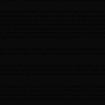
les con el juez militante o activista. Recordemos que éste parte de una
ten instrumentales a esa conclusión. De hecho, en ese esquema la conclu
 los fundamentos, ya que ellos no son la base sobre la que se asienta la
 Hércules, quien, parafraseando a su mentor, se toma en serio el razona
l o cual interpretación instrumentalmente porque ella responde a
sus
pre
ta
. Que incluya al razonamiento moral como un insumo en el proceso de 
ora de distinguirlo del juez militante; pero, como dije, a los fines de es
uente jurídicamente relevante” en función de la teoría de interpretació
que significa analizar e interpretar de manera neutral y de buena fe tal
 estoy diciendo que sea realista pensar que el juez podrá aislarse de su
juez, en efecto, probablemente será mucho menos neutral de lo que se pro
, razonablemente, que sea; en qué medida criticaremos o elogiáremos su 
, cabe pensar que, en esa medida, su deber de neutralidad es una oblig
en juez. Para serlo, además de la vocación de neutralidad, debe contars
ndependencia de la dificultad epistemológica de indagar en sus estados 
e (a) se propuso no ser neutral o (b) se propuso ser neutral, pero no lo 