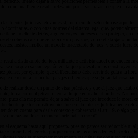
del derecho, intento dejar a salvo posiciones permeables a contar a la mo
dera que una fuente resulta relevante por la sola razón de que ella aval
 a las fuentes jurídicas relevantes si, por ejemplo, seleccionase aquello
s o doctrinarias, o con otras normas del sistema legal que, potencialmen
tiene un cliente detrás, alguien cuyos intereses desea proteger, en cuy
ue ello obedezca a que se trata de un juez que, como el abogado militan
upuestos, insisto, implica un modelo inaceptable de juez, y queda fuera 
tes.
 resulta distinguible del juez militante o activista aquel que encuentr
 ya sea porque esa concepción era la que profesaban los constituyentes,
ez piense, por ejemplo, que el liberalismo debe servir de guía a la hora 
sque de manera no neutral pasajes o fuentes que sugieran tal cosa para just
le de realizar desde un punto de vista práctico, y que el juez que acabo
te, toma como objetivo o neutral lo que en realidad no lo es. No puedo 
nto, pues ella me permite dejar a salvo al juez que introduce la moral 
el hecho de que los constituyentes fuesen liberales es jurídicamente rel
enido en cuenta para darle contexto y coherencia al art. 19, o algo por 
 juez que razona de esta manera
“
originalista moral”.
 el esquema hasta aquí propuesto, pues no parece ser reductible ni al jue
ación moral del derecho porque cree que los antecedentes históricos ind
 Hércules hace es interpretar moralmente las cláusulas constitucionales 