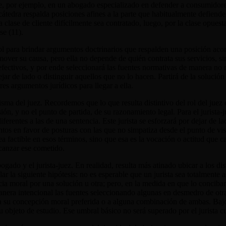
e, por ejemplo, en un abogado especializado en defender a consumidores
 cátedra respalda posiciones afines a la parte que habitualmente defien
 clase de cliente difícilmente sea contratado, luego, por la clase opuesta
se (11).
 rol para brindar argumentos doctrinarios que respalden una posición ac
over su causa, pero ella no depende de quién contrata sus servicios, s
fectivos, y por ende seleccionará las fuentes normativas de manera no n
r de lado o distinguir aquellos que no lo hacen. Partirá de la solución l
es argumentos jurídicos para llegar a ella.
risma del juez. Recordemos que lo que resulta distintivo del rol del jue
sión, y no el punto de partida, de su razonamiento legal. Para el jurista
entes a las de una sentencia. Este jurista se esforzará por dejar de lad
ntos en favor de posturas con las que no simpatiza desde el punto de vis
ea factible en esos términos, sino que esa es la vocación o actitud que
canzar ese cometido.
bogado y el jurista-juez. En realidad, resulta más atinado ubicar a los di
la siguiente hipótesis: no es esperable que un jurista sea totalmente as
cia moral por una solución u otra; pero, en la medida en que lo conci
nera intencional las fuentes seleccionando algunas en desmedro de otras,
, a su concepción moral preferida o a alguna combinación de ambas. Bajo 
 su objeto de estudio. Ese umbral básico no será superado por el jurist