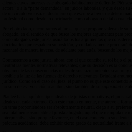
clientes cuyos intereses este abogado habitualmente defiende. Piénses
actora” o a la “parte demandada” en juicios laborales, y que desde su
de un círculo vicioso: el doctrinario que escribe a favor de determinada
profesional como desde lo doctrinario, como abogado de tal o cual cla
Por el otro lado, encontramos al jurista que se propone valerse de su
abogado, en el sentido de que busca los mejores argumentos para prom
como abogado, este jurista usará todos los argumentos que considere e
doctrinarios que respalden su posición, y cuidadosamente procurará deja
razonará de manera inversa, de adelante para atrás, buscando los mejor
Contrastemos a este jurista, ahora, con el que concibe su rol bajo el p
neutral las fuentes normativas relevantes; que su decisión es la conclu
obviamente las consecuencias reales de sus razonamientos sean muy difer
posible a la luz de las fuentes de derecho relevantes. Brindará argume
jurídico. Como en el caso del juez, el punto no es que este cometido s
no solo de esa vocación o actitud, sino también de su
capacidad
de al
Planteé hasta aquí dos tipos ideales de juristas normativos, el jurista-a
ideales en cada extremo. Con este marco en mente, me atrevo a formular 
un tema proponiéndose ser absolutamente neutral, ciego a su preferen
sea totalmente asimilable al jurista-abogado, aquel que manipula de ma
interpretativa, sino porque favorece, en el caso concreto, a su cliente
práctica académica, debe exhibir cierto grado de neutralidad frente a