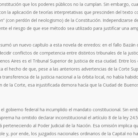
onstitución que los poderes públicos no la cumplan. Sin embargo, cu
 con la aplicación de teorías interpretativas que prescinden del texto co
n” (con perdón del neologismo) de la Constitución. Independizarse de 
nte el riesgo de que ese método sea utilizado para justificar una am
umó un nuevo capítulo a esta novela de enredos: en el fallo Bazán d
cidir conflictos de competencia entre distintos tribunales de la justi
enos Aires es el Tribunal Superior de Justicia de esa ciudad. Entre los
a el hecho de que, pese a las anteriores advertencias de la Corte Su
 transferencia de la justicia nacional a la órbita local, no había habid
n de la Corte, esa injustificada demora hacía que la Ciudad de Buenos 
ue el gobierno federal ha incumplido el mandato constitucional. Sin em
prema ha omitido declarar inconstitucional el artículo 8 de la ley 24.
á perteneciendo al Poder Judicial de la Nación. Esa omisión implica 
le y, por ende, los juzgados nacionales ordinarios de la Capital no ha