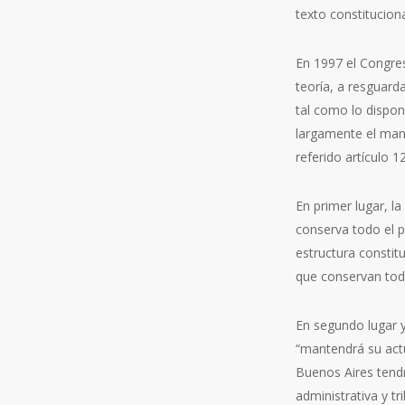
texto constitucion
En 1997 el Congres
teoría, a resguard
tal como lo dispon
largamente el mand
referido artículo 1
En primer lugar, la
conserva todo el p
estructura constit
que conservan todo
En segundo lugar y 
“mantendrá su actu
Buenos Aires tendr
administrativa y tr