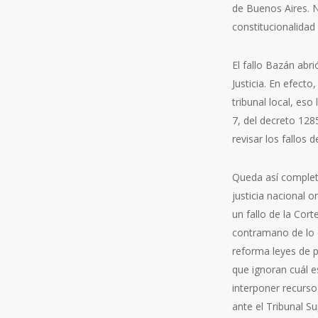
de Buenos Aires. N
constitucionalidad
El fallo Bazán abr
Justicia. En efecto
tribunal local, eso
7, del decreto 128
revisar los fallos d
Queda así completa
justicia nacional o
un fallo de la Cor
contramano de lo q
reforma leyes de p
que ignoran cuál e
interponer recurso
ante el Tribunal S