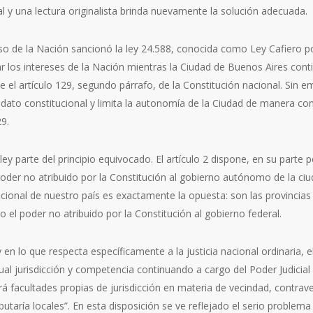
al y una lectura originalista brinda nuevamente la solución adecuada.
o de la Nación sancionó la ley 24.588, conocida como Ley Cafiero po
ar los intereses de la Nación mientras la Ciudad de Buenos Aires conti
e el artículo 129, segundo párrafo, de la Constitución nacional. Sin 
ato constitucional y limita la autonomía de la Ciudad de manera cont
29.
 ley parte del principio equivocado. El artículo 2 dispone, en su parte 
oder no atribuido por la Constitución al gobierno autónomo de la ci
ucional de nuestro país es exactamente la opuesta: son las provincias
 el poder no atribuido por la Constitución al gobierno federal.
en lo que respecta específicamente a la justicia nacional ordinaria, e
al jurisdicción y competencia continuando a cargo del Poder Judicial 
á facultades propias de jurisdicción en materia de vecindad, contrave
ibutaría locales”. En esta disposición se ve reflejado el serio problem