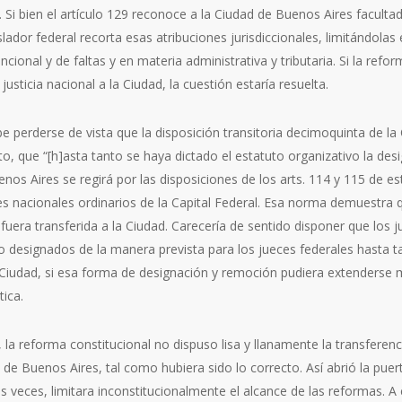
. Si bien el artículo 129 reconoce a la Ciudad de Buenos Aires facultad
gislador federal recorta esas atribuciones jurisdiccionales, limitándol
cional y de faltas y en materia administrativa y tributaria. Si la refo
 justicia nacional a la Ciudad, la cuestión estaría resuelta.
be perderse de vista que la disposición transitoria decimoquinta de la
to, que “[h]asta tanto se haya dictado el estatuto organizativo la de
nos Aires se regirá por las disposiciones de los arts. 114 y 115 de es
ces nacionales ordinarios de la Capital Federal. Esa norma demuestra q
l fuera transferida a la Ciudad. Carecería de sentido disponer que los 
o designados de la manera prevista para los jueces federales hasta t
 Ciudad, si esa forma de designación y remoción pudiera extenderse 
tica.
a reforma constitucional no dispuso lisa y llanamente la transferencia
d de Buenos Aires, tal como hubiera sido lo correcto. Así abrió la pu
as veces, limitara inconstitucionalmente el alcance de las reformas. A