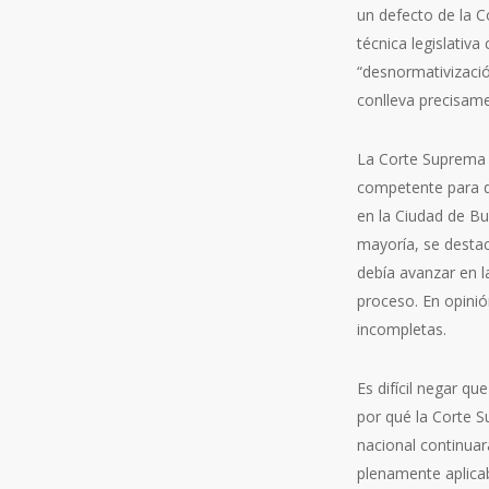
un defecto de la C
técnica legislativa
“desnormativizació
conlleva precisame
La Corte Suprema s
competente para de
en la Ciudad de Bu
mayoría, se destac
debía avanzar en la
proceso. En opinió
incompletas
.
Es difícil negar q
por qué la Corte Su
nacional continuar
plenamente aplicab