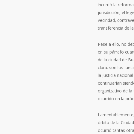
incurrió la reforma
jurisdicción, el le
vecindad, contraven
transferencia de la
Pese a ello, no de
en su párrafo cuar
de la ciudad de Bue
clara: son los jue
la justicia naciona
continuarían siend
organizativo de la
ocurrido en la prác
Lamentablemente, l
órbita de la Ciuda
ocurrió tantas otr