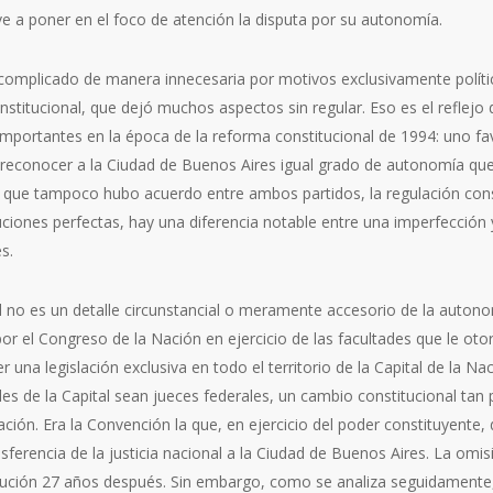
e a poner en el foco de atención la disputa por su autonomía.
complicado de manera innecesaria por motivos exclusivamente polític
nstitucional, que dejó muchos aspectos sin regular. Eso es el reflejo d
mportantes en la época de la reforma constitucional de 1994: uno f
 reconocer a la Ciudad de Buenos Aires igual grado de autonomía que
 que tampoco hubo acuerdo entre ambos partidos, la regulación const
uciones perfectas, hay una diferencia notable entre una imperfección
s.
al no es un detalle circunstancial o meramente accesorio de la auto
por el Congreso de la Nación en ejercicio de las facultades que le otor
er una legislación exclusiva en todo el territorio de la Capital de la Na
les de la Capital sean jueces federales, un cambio constitucional tan
ación. Era la Convención la que, en ejercicio del poder constituyente, 
nsferencia de la justicia nacional a la Ciudad de Buenos Aires. La om
olución 27 años después. Sin embargo, como se analiza seguidamente