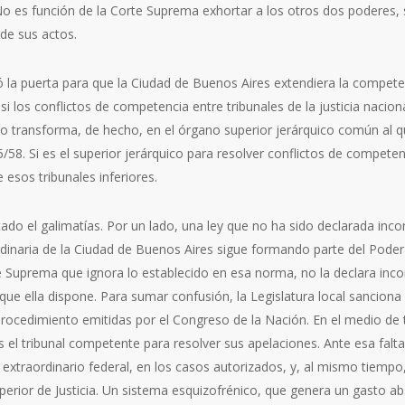
o es función de la Corte Suprema exhortar a los otros dos poderes, s
 de sus actos.
ió la puerta para que la Ciudad de Buenos Aires extendiera la compete
, si los conflictos de competencia entre tribunales de la justicia naci
 lo transforma, de hecho, en el órgano superior jerárquico común al que
5/58. Si es el superior jerárquico para resolver conflictos de compete
e esos tribunales inferiores.
do el galimatías. Por un lado, una ley que no ha sido declarada incon
rdinaria de la Ciudad de Buenos Aires sigue formando parte del Poder J
te Suprema que ignora lo establecido en esa norma, no la declara incon
ue ella dispone. Para sumar confusión, la Legislatura local sancio
rocedimiento emitidas por el Congreso de la Nación. En el medio de to
s el tribunal competente para resolver sus apelaciones. Ante esa falt
 extraordinario federal, en los casos autorizados, y, al mismo tiempo
uperior de Justicia. Un sistema esquizofrénico, que genera un gasto ab