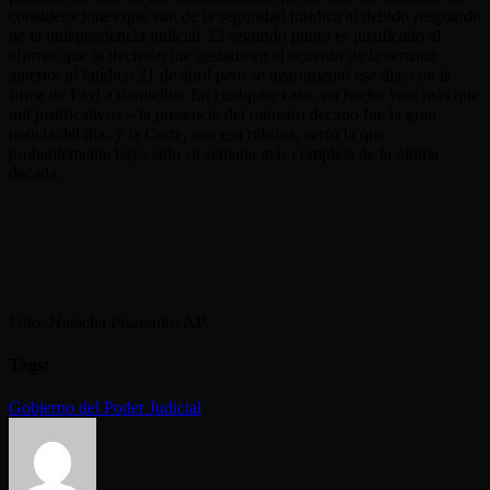
consideraciones que van de la seguridad jurídica al debido resguardo
de la independencia judicial. El segundo punto es justificado al
afirmar que la decisión fue gestada en el acuerdo de la semana
anterior al fatídico 21 de abril pero se instrumentó ese día, con la
firma de Fayt a domicilio. En cualquier caso, un hecho vale más que
mil justificativos – la presencia del ministro decano fue la gran
noticia del día- y la Corte, con esa rúbrica, cerró la que
probablemente haya sido su semana más compleja de la última
década.
Foto: Natacha Pisarenko/AP
Tags:
Gobierno del Poder Judicial