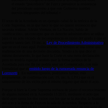
el estado “psicofísico” de Fayt y prevalece la resistencia
del presidente supremo a que este Gobierno nombre
nuevos integrantes del tribunal.»
El texto de la Acordada es un ejemplo cabal de la retórica de la
Corte Suprema, en la que hace lo que no quiere reconocer que
necesita realizar. Adrián Ventura, en La Nación, habla de
«ratificación», un concepto que en derecho administrativo se utiliza
para el un acto viciado de incompetencia en razón del grado y que el
superior sanea (art. 19 inc. a,
Ley de Procedimiento Administrativo
),
que no es el caso aquí. Políticamente, el término se usa como una
reafirmación de una decisión discutida. Yendo a lo que dice el
mismo documento, lo que hace la Corte es una mera declaración
pero no tendría especial sentido usar la forma jurídica de la
Acordada para ese fin (se podría usar un Comunicado, con más
formalidad que el
emitido luego de la rumoreada renuncia de
Lorenzetti
). En nuestra opinión, podriamos hablar, más
propiamente, de confirmación (art. 19, inc. b, LPA) que es el
saneamiento de los vicios por el mismo órgano que dictó el acto.
Porque si bien la Corte Suprema rechaza de plano el reconocimiento
de alguna nulidad en la Acordada 11/2015, mediante el acto que
dictó ayer sanea los dos vicios con los que se la atacaba: la finalidad
del acto y la firma de Fayt en la sala de Acuerdos. Respecto a lo
primero nos dice en los considerandos que se basó en una serie de