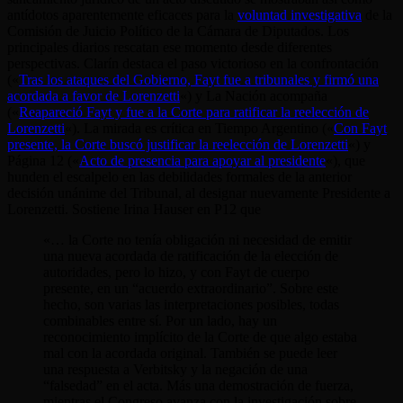
antídotos aparentemente eficaces para la
voluntad investigativa
de la
Comisión de Juicio Político de la Cámara de Diputados. Los
principales diarios rescatan ese momento desde diferentes
perspectivas. Clarín destaca el paso victorioso en la confrontación
(«
Tras los ataques del Gobierno, Fayt fue a tribunales y firmó una
acordada a favor de Lorenzetti
«) y La Nación acompaña
(«
Reapareció Fayt y fue a la Corte para ratificar la reelección de
Lorenzetti
«). La mirada es crítica en Tiempo Argentino («
Con Fayt
presente, la Corte buscó justificar la reelección de Lorenzetti
«) y
Página 12 («
Acto de presencia para apoyar al presidente
«), que
hunden el escalpelo en las debilidades formales de la anterior
decisión unánime del Tribunal, al designar nuevamente Presidente a
Lorenzetti. Sostiene Irina Hauser en P12 que
«… la Corte no tenía obligación ni necesidad de emitir
una nueva acordada de ratificación de la elección de
autoridades, pero lo hizo, y con Fayt de cuerpo
presente, en un “acuerdo extraordinario”. Sobre este
hecho, son varias las interpretaciones posibles, todas
combinables entre sí. Por un lado, hay un
reconocimiento implícito de la Corte de que algo estaba
mal con la acordada original. También se puede leer
una respuesta a Verbitsky y la negación de una
“falsedad” en el acta. Más una demostración de fuerza,
mientras el Congreso avanza con la investigación sobre