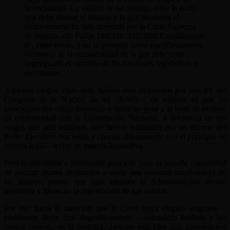
licenciatarias. La validez de tal distingo entre la tarifa
que debe abonar el usuario y la que remunera el
concesionario ha sido aceptada por la Corte Suprema
de Justicia -cfr. Fallos 184:331: 322:3008 Considerando
6°, entre otros-, y no se presenta como manifiestamente
violatorio de la razonabilidad de la que debe estar
impregnado el ejercicio de las funciones legislativas y
ejecutivas».
Aquellos cargos, claro está, habían sido dispuestos por una ley del
Congreso de la Nación -la ley 26.095 -, de manera tal que su
caracterización como impuesto o tarifa no pesa a la hora de evaluar
su conformidad con la Constitución Nacional, a diferencia de los
cargos que aquí tratamos, que fueron instituidos por un decreto del
Poder Ejecutivo Nacional, y chocan abiertamente con el principio de
reserva legal – rector en materia impositiva.
Pero lo asimilable e interesante para este caso es aquella «necesidad
de realizar ajustes destinados a suplir una eventual insuficiencia de
las tarifas», puesto que aquí también la Administración decide
intervenir y financiar la importación de gas natural.
Por eso llama la atención que la Corte haya elegido asignarle –
podríamos decir, casi dogmáticamente – naturaleza tarifaria a los
cargos cuando, en la realidad, parecen más bien una contribución