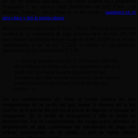
de ley en materia tributaria – tal como ocurrió en Camaronera
Patagónica y en muchos otros precedentes de esta Corte -, el
Máximo Tribunal – sin la firma de su Presidente –
gambeteó en el
área chica y tiró la pelota afuera
.
Para los jueces Highton de Nolasco, Fayt y Zaffaroni, la naturaleza
tarifaria de la «modalidad de pago prevista en el decreto 2067/08
para afrontar las importaciones» surge de la ley 24.076 y su decreto
reglamentario y de la ley 17.319. Conforme el razonamiento
borroneado en los considerados 5° y 6°,
«…el cargo previsto en el art. 2° del decreto 2067/08
no constituye un tributo sino un componente más de la
tarifa, que representa la parte del precio del gas
importado que debe afrontar el usuario y tiene relación
proporcional con los metros cúbicos del gas que
recibe…»
En los considerandos del fallo, la Corte explica los tres
componentes de la tarifa del gas, según el sistema de la ley
24.076: (i) el precio del gas en el punto de ingreso al sistema de
transporte; (ii) la tarifa de transporte; y (iii) la tarifa de
distribución. En su razonamiento, los cargos para afrontar la
importación de gas, conforman un mecanismo de pago del
primer componente de la tarifa, y por lo tanto, tienen
naturaleza tributaria.
Voilá
.