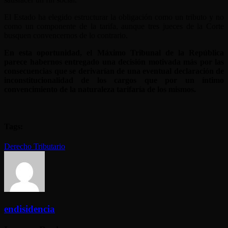
El Estado ha elegido estructurar la obligación como un tributo y no
como un componente de la tarifa, aunque tres jueces de la Corte
busquen convencernos de lo contrario.
En esta oportunidad, el Máximo Tribunal de la República
parece habernos entregado una decisión motivada más por las
consecuencias que se derivarían de una eventual declaración de
inconstitucionalidad de los cargos que por un íntimo
convencimiento de la naturaleza tarifaría de los mismos.
Tags:
Derecho Tributario
endisidencia