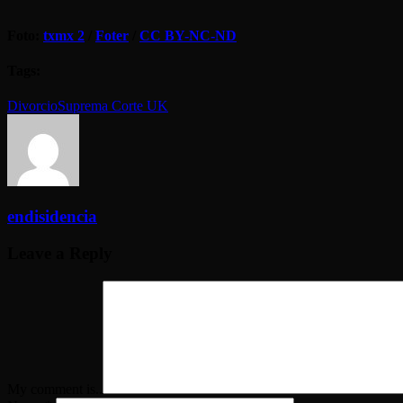
Foto:
txmx 2
/
Foter
/
CC BY-NC-ND
Tags:
Divorcio
Suprema Corte UK
endisidencia
Leave a Reply
My comment is..