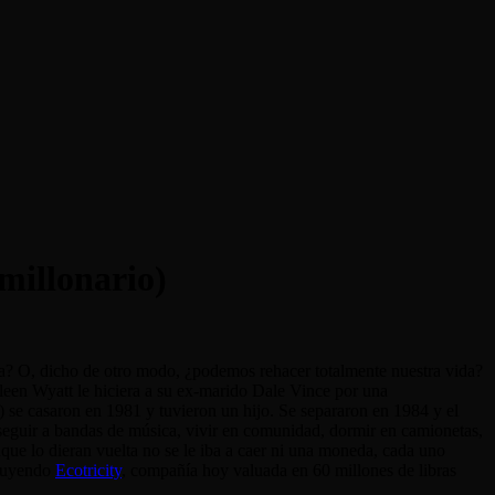
millonario)
ona? O, dicho de otro modo, ¿podemos rehacer totalmente nuestra vida?
thleen Wyatt le hiciera a su ex-marido Dale Vince por una
) se casaron en 1981 y tuvieron un hijo. Se separaron en 1984 y el
seguir a bandas de música, vivir en comunidad, dormir en camionetas,
que lo dieran vuelta no se le iba a caer ni una moneda, cada uno
truyendo
Ecotricity
, compañía hoy valuada en 60 millones de libras