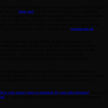
o ex- marido. La «financial order» es el documento judicial que fija los
itó fue una «
lump sum
«, es decir, una suma única que englobaría
d de las reglas de Procedimiento en asuntos de Familia, que permiten
 abuse of the court´s process»). La cuestión llega a la Corte por
quélla que devolviera lo recibido por ese concepto. Lo que primero
 Corte en la sentencia -según el resumen de su
comunicado de
in límine
es exitosa. Lord Wilson identifica los asuntos en la
establecer que una «financial order» debe ser hecha en su favor,
clamo con base en la necesidad generada por su relación con Mr.
 ha hecho…. para el bienestar de la familia, incluyendo
r contribución para al educación de los hijos de la pareja
 económicas importantes para Vince, ya que lo hace sustentar los
orio para oportunistas y, por otro lado, considerando que hay un deber
ja algunos límites para el debate pero está lejos de cerrar la
t to seek money from ex-husband 30 years after breakup)
, junto a un
quí
) y, como no podía ser de otro modo, a los hombres de negocios