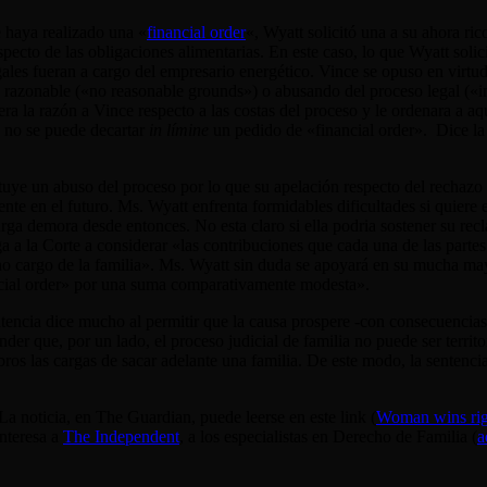
 haya realizado una «
financial order
«, Wyatt solicitó una a su ahora ric
pecto de las obligaciones alimentarias. En este caso, lo que Wyatt solic
gales fueran a cargo del empresario energético. Vince se opuso en virtu
se razonable («no reasonable grounds») o abusando del proceso legal («in
era la razón a Vince respecto a las costas del proceso y le ordenara a a
e no se puede decartar
in límine
un pedido de «financial order». Dice la
tuye un abuso del proceso por lo que su apelación respecto del rechazo
nte en el futuro. Ms. Wyatt enfrenta formidables dificultades si quiere 
larga demora desde entonces. No esta claro si ella podria sostener su re
a a la Corte a considerar «las contribuciones que cada una de las partes
ho cargo de la familia». Ms. Wyatt sin duda se apoyará en su mucha mayo
ancial order» por una suma comparativamente modesta».
ntencia dice mucho al permitir que la causa prospere -con consecuencias
der que, por un lado, el proceso judicial de familia no puede ser territ
s las cargas de sacar adelante una familia. De este modo, la sentencia fi
La noticia, en The Guardian, puede leerse en este link (
Woman wins righ
interesa a
The Independent
, a los especialistas en Derecho de Familia (
a