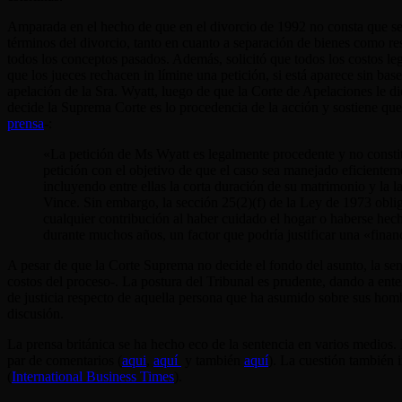
Amparada en el hecho de que en el divorcio de 1992 no consta que se
términos del divorcio, tanto en cuanto a separación de bienes como res
todos los conceptos pasados. Además, solicitó que todos los costos le
que los jueces rechacen in límine una petición, si está aparece sin ba
apelación de la Sra. Wyatt, luego de que la Corte de Apelaciones le di
decide la Suprema Corte es lo procedencia de la acción y sostiene qu
prensa
-:
«La petición de Ms Wyatt es legalmente procedente y no consti
petición con el objetivo de que el caso sea manejado eficienteme
incluyendo entre ellas la corta duración de su matrimonio y la 
Vince. Sin embargo, la sección 25(2)(f) de la Ley de 1973 oblig
cualquier contribución al haber cuidado el hogar o haberse hec
durante muchos años, un factor que podría justificar una «fin
A pesar de que la Corte Suprema no decide el fondo del asunto, la se
costos del proceso-. La postura del Tribunal es prudente, dando a enten
de justicia respecto de aquella persona que ha asumido sobre sus hombro
discusión.
La prensa británica se ha hecho eco de la sentencia en varios medios. 
par de comentarios (
aqui
,
aquí
y también
aquí
). La cuestión también 
(
International Business Times
).