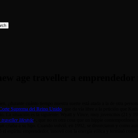
rch
 new age traveller a emprendedor 
en, ¿durante cuánto tiempo nuestra suerte está atada a la de otra pers
orte Suprema del Reino Unido
, que da vía libre a la petición que Ka
o. La situación es la siguiente: Wyatt y Vince, muy jovencitos (21 y 19
traveller lifestyle
«, que no es otra cosa que un hippie contemporáneo: 
tt criaba a su hijo. Cuando volvió, en 1992, se divorciaron y como aun
rtó el espíritu emprendedor, innovó con la energía eólica y terminó cons