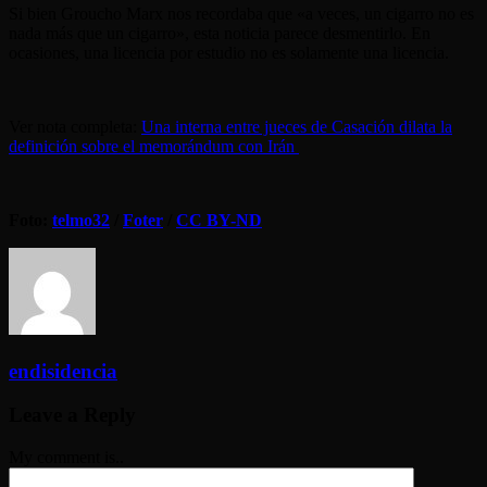
Si bien Groucho Marx nos recordaba que «a veces, un cigarro no es
nada más que un cigarro», esta noticia parece desmentirlo. En
ocasiones, una licencia por estudio no es solamente una licencia.
Ver nota completa:
Una interna entre jueces de Casación dilata la
definición sobre el memorándum con Irán
Foto:
telmo32
/
Foter
/
CC BY-ND
endisidencia
Leave a Reply
My comment is..