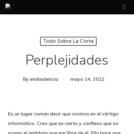
Skip
sea
to
main
content
Todo Sobre La Corte
Perplejidades
By
endisidencia
mayo 14, 2012
Es un lugar común decir que vivimos en el vértigo
informativo. Creo que es cierto y confieso que no
poseo el antídoto que me libre de él. Ello hace que