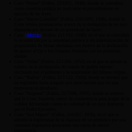
Caso “Petrus” (Fallos, 210:855, 1948), donde se considera
como cuestión política no justiciable el procedimiento de
sanción de las leyes.
Caso “Baeza González” (Fallos, 210:1095, 1948), donde la
Corte rehúsa pronunciarse acerca de la destitución de un juez
dispuesta por decreto de un presidente de facto.
Caso
«Merck»
(Fallos, 211:162, 1948), en el que se convalida
la incautación por la autoridad pública y sin indemnización de
propiedades de firmas alemanas con motivo de la declaración
de guerra al Eje y los Tratados firmados con las potencias
aliadas.
Caso “Attías” (Fallos, 223:206, 1952), en el que se admite la
validez de la declaración del estado de guerra interno
efectuado por el gobierno y la suspensión del hábeas corpus.
Caso “Balbín” (Fallos, 217:122, 1950), donde se admitió que
un legislador fuera juzgado por otros hechos que los que
motivaron su desafuero.
Caso “Stegman” (Fallos, 227:688, 1953), donde se sostuvo
que la Corte Suprema carece de competencia para juzgar de la
validez del traslado contra su voluntad de un juez dispuesta
por el Poder Ejecutivo.
Caso “San Miguel” (Fallos, 216:607, 1950), en el que se
admitió la legitimidad de la clausura de un periódico por una
comisión legislativa invocando una causa de menor
importancia.