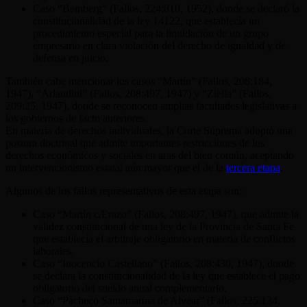
Caso “Bemberg” (Fallos, 224:810, 1952), donde se declaró la
constitucionalidad de la ley 14122, que establecía un
procedimiento especial para la liquidación de un grupo
empresario en clara violación del derecho de igualdad y de
defensa en juicio.
También cabe mencionar los casos “Martín” (Fallos, 208:184,
1947), “Arlandini” (Fallos, 208:497, 1947) y “Ziella” (Fallos,
209:25, 1947), donde se reconocen amplias facultades legislativas a
los gobiernos de facto anteriores.
En materia de derechos individuales, la Corte Suprema adoptó una
postura doctrinal que admite importantes restricciones de los
derechos económicos y sociales en aras del bien común, aceptando
un intervencionismo estatal aún mayor que el de la
tercera etapa
.
Algunos de los fallos representativos de esta etapa son:
Caso “Martín c/Erazo” (Fallos, 208:497, 1947), que admite la
validez constitucional de una ley de la Provincia de Santa Fe
que establecía el arbitraje obligatorio en materia de conflictos
laborales.
Caso “Inocencio Castellano” (Fallos, 208:430, 1947), donde
se declara la constitucionalidad de la ley que establece el pago
obligatorio del sueldo anual complementario.
Caso “Pacheco Santamarina de Alvear” (Fallos, 225:134,