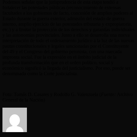
Podemos señalar que la jurisprudencia de esta etapa tendió a
fortalecer las potestades públicas (reconocimiento de extensas
facultades a los gobiernos de facto, concesión de amplios poderes al
Estado durante la guerra exterior, admisión del estado de guerra
interno, amplio ejercicio de las potestades tributaria y expropiatoria,
etc.) y a limitar la protección de los derechos y garantías individuales
y las autonomías provinciales. Junto a ello se desarrolla una nueva
interpretación de todo el ordenamiento jurídico a la luz de las nuevas
pautas constitucionales y legales sancionadas por el Constituyente
del 49 y el Congreso del gobierno peronista, con una marcada
impronta social. Fue la expresión en el ámbito judicial de la
profunda transformación que en el orden político, social y
económico significó la llegada del justicialismo. Por eso, puede ser
denominada como la Corte justicialista.
Foto: Tomás D. Casares y Rodolfo G. Valenzuela (
Fuente:
Archivo
General de la Nación)