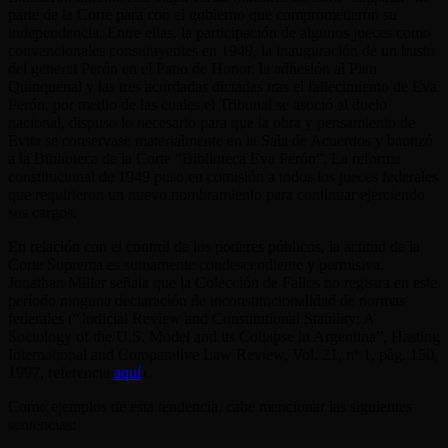
parte de la Corte para con el gobierno que comprometieron su
independencia. Entre ellas, la participación de algunos jueces como
convencionales constituyentes en 1949, la inauguración de un busto
del general Perón en el Patio de Honor, la adhesión al Plan
Quinquenal y las tres acordadas dictadas tras el fallecimiento de Eva
Perón, por medio de las cuales el Tribunal se asoció al duelo
nacional, dispuso lo necesario para que la obra y pensamiento de
Evita se conservase materialmente en la Sala de Acuerdos y bautizó
a la Biblioteca de la Corte “Biblioteca Eva Perón”. La reforma
constitucional de 1949 puso en comisión a todos los jueces federales
que requirieron un nuevo nombramiento para continuar ejerciendo
sus cargos.
En relación con el control de los poderes públicos, la actitud de la
Corte Suprema es sumamente condescendiente y permisiva.
Jonathan Miller señala que la Colección de Fallos no registra en este
período ninguna declaración de inconstitucionalidad de normas
federales (“Judicial Review and Constitutional Stability: A
Sociology of the U.S. Model and its Collapse in Argentina”, Hasting
International and Comparative Law Review, Vol. 21, nº 1, pág. 150,
1997, referencia
aquí
).
Como ejemplos de esta tendencia, cabe mencionar las siguientes
sentencias: