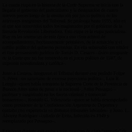
La cuarta etapa en la historia de la Corte Suprema se inicia con la
llegada al gobierno del justicialismo y la designación de cuatro
nuevos jueces luego de la destitución por juicio político de los
anteriores integrantes del Tribunal. Se prolonga hasta 1955, año en
el que son removidos todos los magistrados por el gobierno de la
llamada Revolución Libertadora. Esta etapa es la etapa justicialista.
Hay en las sentencias de esta época una clara actitud de
acompañamiento, frecuentemente permisivo, de la actuación y el
rumbo político del gobierno peronista. En ella sobresalió con nitidez
el fino pensamiento jurídico de Tomás D. Casares –único integrante
de la Corte que no fue removido en el juicio político de 1947, de
impronta iusnaturalista y católica–.
Junto a Casares, integraron el Tribunal durante este período Felipe
S. Pérez –un tucumano de extensa trayectoria política–, Luis R.
Longhi –quien había integrado la Suprema Corte de la Provincia de
Buenos Aires antes de pasar a la nacional–, Atilio Pessagno –
profesor y magistrado en los fueros criminal y comercial
bonaerense–, Rodolfo G. Valenzuela –quien se había desempeñado
como presidente de la Confederación Argentina de Deportes y
contaba con experiencia en distintos tribunales laborales– y Justo. L.
Álvarez Rodríguez –cuñado de Evita, fallecido en 1949 y
reemplazado por Pessagno–.
Existieron durante esta etapa varias muestras de clara “simpatía” de