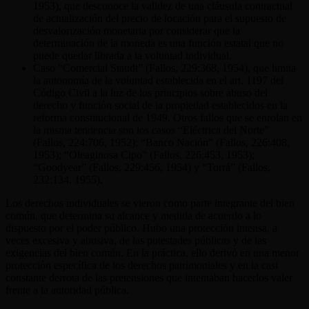
1953), que desconoce la validez de una cláusula contractual
de actualización del precio de locación para el supuesto de
desvalorización monetaria por considerar que la
determinación de la moneda es una función estatal que no
puede quedar librada a la voluntad individual.
Caso “Comercial Staudt” (Fallos, 229:368, 1954), que limita
la autonomía de la voluntad establecida en el art. 1197 del
Código Civil a la luz de los principios sobre abuso del
derecho y función social de la propiedad establecidos en la
reforma constitucional de 1949. Otros fallos que se enrolan en
la misma tendencia son los casos “Eléctrica del Norte”
(Fallos, 224:706, 1952); “Banco Nación” (Fallos, 226:408,
1953); “Oleaginosa Cipo” (Fallos, 226:453, 1953);
“Goodyear” (Fallos, 229:456, 1954) y “Torrá” (Fallos,
232:134, 1955).
Los derechos individuales se vieron como parte integrante del bien
común, que determina su alcance y medida de acuerdo a lo
dispuesto por el poder público. Hubo una protección intensa, a
veces excesiva y abusiva, de las potestades públicas y de las
exigencias del bien común. En la práctica, ello derivó en una menor
protección específica de los derechos patrimoniales y en la casi
constante derrota de las pretensiones que intentaban hacerlos valer
frente a la autoridad pública.