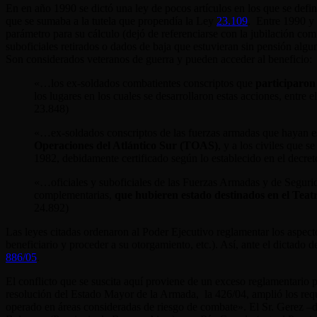
En en año 1990 se dictó una ley de pocos artículos en los que se defi
que se sumaba a la tutela que propendía la Ley
23.109
. Entre 1990 y 
parámetro para su cálculo (dejó de referenciarse con la jubilación comú
suboficiales retirados o dados de baja que estuvieran sin pensión algun
Son considerados veteranos de guerra y pueden acceder al beneficio:
«…los ex-soldados combatientes conscriptos que
participaron 
los lugares en los cuales se desarrollaron estas acciones, entre
23.848)
«…ex-soldados conscriptos de las fuerzas armadas que hayan 
Operaciones del Atlántico Sur (TOAS)
, y a los civiles que 
1982, debidamente certificado según lo establecido en el decre
«…oficiales y suboficiales de las Fuerzas Armadas y de Segurid
complementarias,
que hubieren estado destinados en el Tea
24.892)
Las leyes citadas ordenaron al Poder Ejecutivo reglamentar los aspectos
beneficiario y proceder a su otorgamiento, etc.). Así, ante el dictado 
886/05
.
El conflicto que se suscita aquí proviene de un exceso reglamentario 
resolución del Estado Mayor de la Armada, la 426/04, amplió los requ
operado en áreas consideradas de riesgo de combate». El Sr. Gerez –d