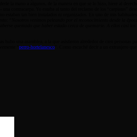
derle la mano a algunos, de la manera en que se lo hizo, hiere al derecho
s- una contracarpa. Yo estaba al tanto del reclamo de los “carpistas” de
no estaban tan bien instalados ni organizados. En uno de mis habituales
esto:
“Nosotros venimos peleando por el reconocimiento desde la época 
 haberse quemado que haber estado cerca de quemarse. A ellos casi los
s hubo una asamblea, a la que asistieron alrededor de cien personas par
evemente “
perro-hortelanesco
”. Como escuché decir a un extranjero que 