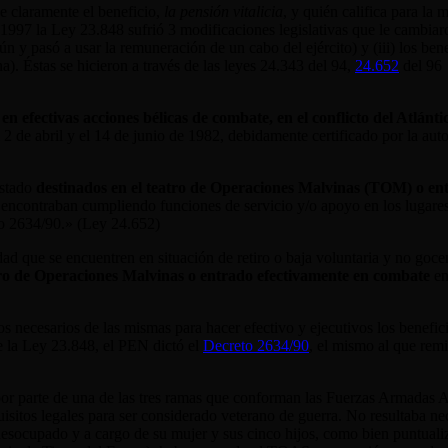
ne claramente el beneficio,
la pensión vitalicia
, y quién califica para la 
1997 la Ley 23.848 sufrió 3 modificaciones legislativas que le cambiaron 
n y pasó a usar la remuneración de un cabo del ejército) y (iii) los ben
a). Éstas se hicieron a través de las leyes 24.343 del 94,
24.652
del 96
en efectivas acciones bélicas de combate, en el conflicto del Atlánti
 el 2 de abril y el 14 de junio de 1982, debidamente certificado por la 
estado
destinados en el teatro de Operaciones Malvinas (TOM) o ent
se encontraban cumpliendo funciones de servicio y/o apoyo en los lugares
to 2634/90.» (Ley 24.652)
ad que se encuentren en situación de retiro o baja voluntaria y no goce
tro de Operaciones Malvinas o entrado efectivamente en combate
en
 necesarios de las mismas para hacer efectivo y ejecutivos los beneficios
de la Ley 23.848, el PEN dictó el
Decreto 2634/90
, el mismo al que remi
por parte de una de las tres ramas que conforman las Fuerzas Armadas A
isitos legales para ser considerado veterano de guerra. No resultaba n
esocupado y a cargo de su mujer y sus cinco hijos, como bien puntualiz