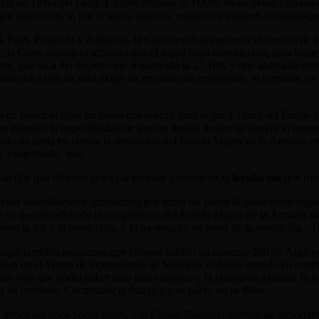
ia de Tierra del Fuego), haber cruzado el TOAS en un avión cargado de 
que argentinos, y, por lo tanto, sujeto o expuesto a ataques, contraataq
, Fayt, Petracchi y Zaffaroni, la Corte resolvió conceder el recurso d
e, la Corte considera arbitario que el a quo haya considerado, para basa
, que saca del decreto que reglamenta la 23.109, y que abarcaría dest
ado del a quo ha sido exigir un requisito no excluyente, el combate, en 
 de Gerez el viaje en avión que realizó para llegar a Tierra del Fuego y
se plantear la imposibilidad de que un listado frustre un beneficio otorga
n tanto no toma en cuenta la resolución del Estado Mayor de la Armada «me
a, exagerando, que:
l (los que dispone la ley) al no estar previsto en la
legislación
que rige
ución indebidamente ampliatoria por sobre las claras disposiciones legale
se ha desentendido de la competencia del Estado Mayor de la Armada par
ntre la ley y la resolución, y lo ha resuelto en favor de la resolución. 
unque también asumimos que hubiera habido un correcto 280 de Argibay)
aban en el Teatro de Operaciones de Malvinas el haber entrado en comba
 un voto que podía haber sido más enérgico y la obligaron a buscar la s
o de combate. Circunstancia ésta que a su juicio no se daba.
ón deben ser unos pocos miles, y el Estado Nacional disfruta de important