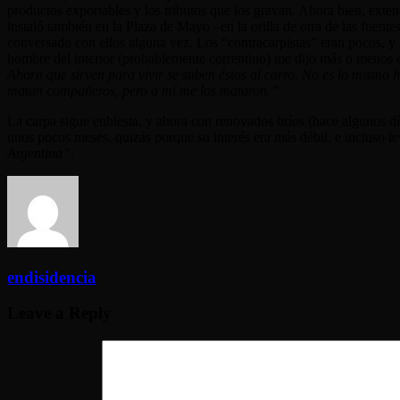
productos exportables y los tributos que los gravan. Ahora bien, exten
instaló también en la Plaza de Mayo –en la orilla de otra de las fuente
conversado con ellos alguna vez. Los “contracarpistas” eran pocos, y 
hombre del interior (probablemente correntino) me dijo más o menos 
Ahora que sirven para vivir se suben éstos al carro. No es lo mismo
matan compañeros, pero a mí me los mataron.”
La carpa sigue enhiesta, y ahora con renovados bríos (hace algunos día
unos pocos meses, quizás porque su interés era más débil, e incluso l
Argentina”
.
endisidencia
Leave a Reply