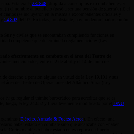
misma. Esta era la
23. 848
, dirigida a conscriptos ex-combatientes, y
(i) el nombre al beneficio (pasó a ser una pensión de guerra), (ii) el
eficiarios (se incluyeron en la misma a excombatientes oficiales y
 y
24.892
del 97. En todas, no obstante, hay un denominador común.
co Sur
y civiles que se encontraban cumpliendo funciones en
autoridad competente que determine la reglamentación» (Ley
rado efectivamente en combate en el área del Teatro de
 antes mencionados, entre el 2 de abril y el 14 de junio de
n de derecho a pensión alguna en virtud de la Ley 19.101 y sus
 el área del Teatro de Operaciones del Atlántico Sur.» (Ley
 (v.gr. regular el trámite burocrático para acreditar que se es
te, luego, la ley 24.652 y fuera levemente modificado por el
DNU
rgentinas (
Ejército, Armada & Fuerza Aérea
). En efecto, una
ecesario haber estado en combate sino que alcanzaba con «haber
a la Corte- manifestó haber estado en esa época en Puerto