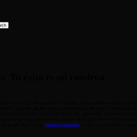
rch
: Tu éxito es mi condena.
a plaza mayor, junto a una de las fuentes. Se encuentra ocupado por ho
tivo, sino otra de las variantes del ejercicio del amplio derecho de pet
fectos espirituales y pecuniarios que ello implicaría. El efecto pecuni
 plano espiritual, para quienes estuvieron en el Teatro de Operaciones
es resulta injusta (vgr.
cescem corrientes
). Sobre esta cuestión se pro