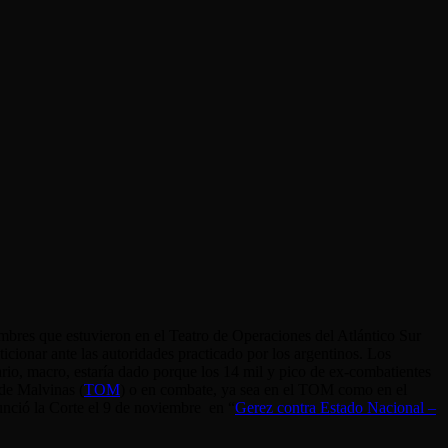
mbres que estuvieron en el Teatro de Operaciones del Atlántico Sur
icionar ante las autoridades practicado por los argentinos. Los
ario, macro, estaría dado porque los 14 mil y pico de ex-combatientes
 de Malvinas (
TOM
) o en combate, ya sea en el TOM como en el
nunció la Corte el 9 de noviembre en “
Gerez contra Estado Nacional –