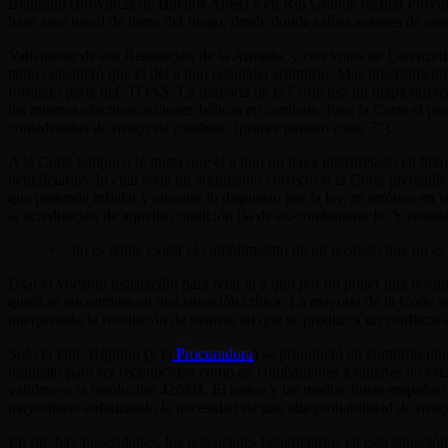
Belgrano (Provincia de Buenos Aires) y en Río Grande (actual Provinc
base aero naval de tierra del fuego, desde donde salían aviones de ata
Valiéndose de esa Resolución de la Armada, y con votos de Lorenzetti
tanto consideró que el del a quo resultaba arbitrario. Más precisament
formado parte del TOAS. La mayoria de la Corte usa un mapa diferente
los mismos efectivas acciones bélicas en combate. Para la Corte el pec
consideradas de riesgo de combate. (primer párrafo cons. 7°).
A la Corte tampoco le gusta que el a quo no haya interpretado en favor
beneficiarios; lo cual sería un argumento correcto si la Corte pretendie
que pretende reflejar y ejecutar lo dispuesto por la ley, es erróneo e
la acreditación de aquella condición [la de ex-combatiente]». Y remat
«…no es dable exigir el cumplimiento de un recaudo que no es ta
Usar el vocablo legislación para retar al a quo por no poner una resol
quién se encontraba en una situación crítica. La mayoría de la Corte 
interpretado la resolución de manera tal que se produzca un conflicto e
Sólo la Dra. Highton (y la
Procuradora
) se pronunció en contrario,(a
requisito para ser reconocidos como ex combatientes a quienes no est
validez» a la resolución 426/04. El rodeo y las medias tintas empañan
mayoritario enfatizando la necesidad de una alta probabilidad de riesg
En fin, hay necesidades, los potenciales beneficiarios en esta situaci