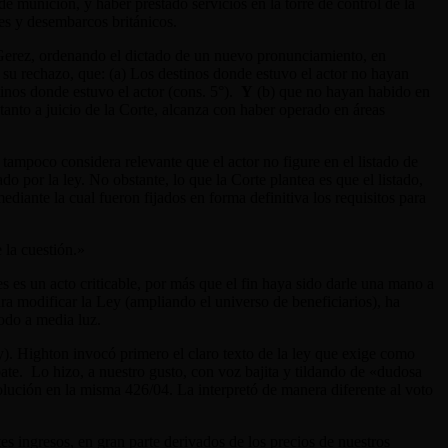
munición, y haber prestado servicios en la torre de control de la
ues y desembarcos británicos.
e Gerez, ordenando el dictado de un nuevo pronunciamiento, en
r su rechazo, que: (a) Los destinos donde estuvo el actor no hayan
inos donde estuvo el actor (cons. 5°).
Y
(b) que no hayan habido en
tanto a juicio de la Corte, alcanza con haber operado en áreas
 tampoco considera relevante que el actor no figure en el listado de
do por la ley. No obstante, lo que la Corte plantea es que el listado,
diante la cual fueron fijados en forma definitiva los requisitos para
 la cuestión.»
s es un acto criticable, por más que el fin haya sido darle una mano a
a modificar la Ley (ampliando el universo de beneficiarios), ha
Todo a media luz.
. Highton invocó primero el claro texto de la ley que exige como
te. Lo hizo, a nuestro gusto, con voz bajita y tildando de «dudosa
olución en la misma 426/04. La interpretó de manera diferente al voto
es ingresos, en gran parte derivados de los precios de nuestros