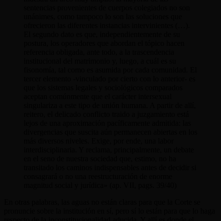
sentencias provenientes de cuerpos colegiados no son
unánimes, como tampoco lo son las soluciones que
ofrecieron las diferentes instancias intervinientes (…).
El segundo dato es que, independientemente de su
postura, los operadores que abordan el tópico hacen
referencia obligada, ante todo, a la trascendencia
institucional del matrimonio y, luego, a cuál es su
fisonomía, tal como es asumida por cada comunidad. El
tercer elemento -vinculado por cierto con lo anterior- es
que los sistemas legales y sociológicos comparados
aceptan comúnmente que el carácter intersexual
singulariza a este tipo de unión humana. A partir de allí,
reitero, el delicado conflicto traido a juzgamiento está
lejos de una aproximación pacíficamente admitida: las
divergencias que suscita aún permanecen abiertas en los
más diversos niveles. Exige, por ende, una labor
interdisciplinaria. Y reclama, principalmente, un debate
en el seno de nuestra sociedad que, estimo, no ha
transitado los caminos indispensables antes de decidir si
consagrará o no una reestructuración de enorme
magnitud social y jurídica» (ap. VII, pags. 39/40)
En otras palabras, las aguas no están claras para que la Corte se
pronuncie sobre la institución en sí, pero sí lo están para que lo haga
respecto de la inconstitucionalidad aducida. Y allí es donde el