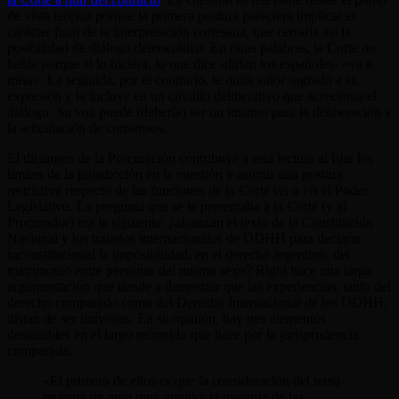
de vista teórico porque la primera postura pareciera implicar el
carácter final de la interpretación cortesana, que cerraría así la
posibilidad de diálogo democrático. En otras palabras, la Corte no
habla porque si lo hiciera, lo que dice -dirían los españoles- «va a
misa». La segunda, por el contrario, le quita valor sagrado a su
expresión y la incluye en un circuito deliberativo que acrecienta el
diálogo. Su voz puede (debería) ser un insumo para la deliberación y
la articulación de consensos.
El dictamen de la Procuración contribuye a esta lectura al fijar los
límites de la jurisdicción en la cuestión y asumir una postura
restrictiva respecto de las funciones de la Corte
vis a vis
el Poder
Legislativo. La pregunta que se le presentaba a la Corte (y al
Procurador) era la siguiente: ¿alcanzan el texto de la Constitución
Nacional y los tratados internacionales de DDHH para declarar
inconstitucional la imposibilidad, en el derecho argentino, del
matrimonio entre personas del mismo sexo? Righi hace una larga
argumentación que tiende a demostrar que las experiencias, tanto del
derecho comparado como del Derecho Internacional de los DDHH,
distan de ser unívocas. En su opinión, hay tres elementos
destacables en el largo recorrido que hace por la jurisprudencia
comparada:
«El primero de ellos es que la consideración del tema
muestra un arco muy amplio: la mayoría de las