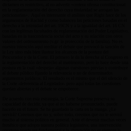
dictamen es restrictivo, al no advertir «certera ofensa constitucional
en la reglamentación del derecho cuya titularidad se arrogan las
peticionarias». Aquí es interesante el análisis que Righi hace de los
argumentos de Rachid y como balancea las peticiones basadas en el
derecho a la intimidad del art. 19CN y a la igualdad del art. 16 CN
con las legítimas facultades de reglamentación del Poder Legislativo,
basadas en la trascendencia social del acto y su relación con otros
valores del ordenamiento (v.gr: la protección de la familia). No es
nuestra intención aquí reeditar el debate que provocó la sanción de
la Ley sino más bien ilustrar los alcances de la postura del
Procurador y de la Corte. El primero le da la derecha al Congreso en
la reglamentación del derecho al matrimonio, pero lo hace desde una
postura en la cual «despeja» algunas cuestiones previas y contribuye
al debate público fijando la relevancia o no de determinados
argumentos jurídicos. El resultado es el mismo que el del silencio de
la Corte -deferencia al Legislador- pero aquí todas las cuestiones
quedan abiertas y el debate se empobrece.
De acuerdo con esta estrategia, la Corte Suprema preserva su
capacidad de decidir, ya que al no haberse pronunciado, puede
hacerlo en el futuro. Se ha guardado la carta en la manga. ¿Le
servirá? Creemos que no y, sobre todo, creemos que no le servirá
mucho al sistema político en general. Ante el devenir muchas veces
frenético que adopta nuestra política legislativa, una intervención
oportuna puede ser fundamental y la abstención no es siempre la