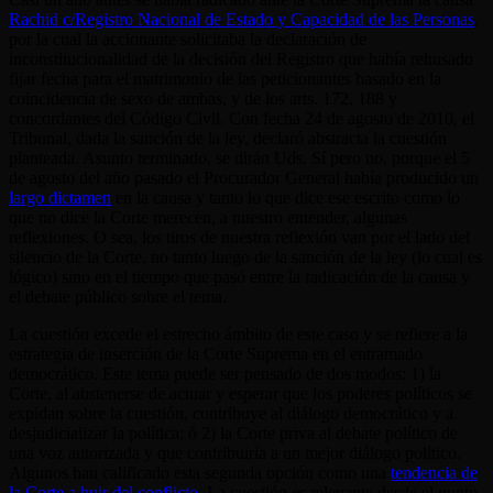
Rachid c/Registro Nacional de Estado y Capacidad de las Personas
,
por la cual la accionante solicitaba la declaración de
inconstitucionalidad de la decisión del Registro que había rehusado
fijar fecha para el matrimonio de las peticionantes basado en la
coincidencia de sexo de ambas, y de los arts. 172, 188 y
concordantes del Código Civil. Con fecha 24 de agosto de 2010, el
Tribunal, dada la sanción de la ley, declaró abstracta la cuestión
planteada. Asunto terminado, se dirán Uds. Sí pero no, porque el 5
de agosto del año pasado el Procurador General había producido un
largo dictamen
en la causa y tanto lo que dice ese escrito como lo
que no dice la Corte merecen, a nuestro entender, algunas
reflexiones. O sea, los tiros de nuestra reflexión van por el lado del
silencio de la Corte, no tanto luego de la sanción de la ley (lo cual es
lógico) sino en el tiempo que pasó entre la radicación de la causa y
el debate público sobre el tema.
La cuestión excede el estrecho ámbito de este caso y se refiere a la
estrategia de inserción de la Corte Suprema en el entramado
democrático. Este tema puede ser pensado de dos modos: 1) la
Corte, al abstenerse de actuar y esperar que los poderes políticos se
expidan sobre la cuestión, contribuye al diálogo democrático y a
desjudicializar la política; ó 2) la Corte priva al debate político de
una voz autorizada y que contribuiría a un mejor diálogo político.
Algunos han calificado esta segunda opción como una
tendencia de
la Corte a huir del conflicto
. La cuestión es relevante desde el punto