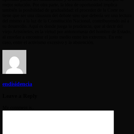
mejor solución. Por otra parte, la idea de oportunidad implica
también la posibilidad de gradualidad: el proceder de la Corte no
tiene que ser una clausura del debate sino que debería ser una lectura
del mismo a la luz de la Constitución Nacional, contribuyendo así a
su desarrollo. Aquí es donde juega la prudencia, que al decir del
viejo Aristóteles, es la virtud por antonomasia del hombre de Estado,
al enseñar a encontrar el justo medio entre los extremos. En este
caso, entre el activismo excesivo y la abstención.
endisidencia
Leave a Reply
My comment is..