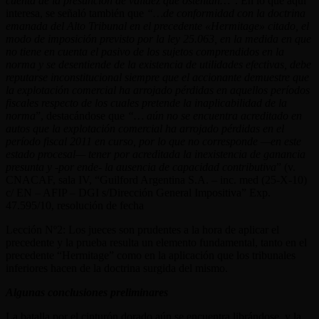
cuenta de la presunción de validez que ostentan…
”. En lo que aquí
interesa, se señaló también que
“…de conformidad con la doctrina
emanada del Alto Tribunal en el precedente «Hermitage» citado, el
modo de imposición previsto por la ley 25.063, en la medida en que
no tiene en cuenta el pasivo de los sujetos comprendidos en la
norma y se desentiende de la existencia de utilidades efectivas, debe
reputarse inconstitucional siempre que el accionante demuestre que
la explotación comercial ha arrojado pérdidas en aquellos períodos
fiscales respecto de los cuales pretende la inaplicabilidad de la
norma
”, destacándose que
“… aún no se encuentra acreditado en
autos que la explotación comercial ha arrojado pérdidas en el
período fiscal 2011 en curso, por lo que no corresponde —en este
estado procesal— tener por acreditada la inexistencia de ganancia
presunta y -por ende- la ausencia de capacidad contributiva
” (v.
CNACAF, sala IV, “Guilford Argentina S.A. – inc. med (25-X-10)
c/ EN – AFIP – DGI s/Dirección General Impositiva” Exp.
47.595/10, resolución de fecha
Lección Nº2: Los jueces son prudentes a la hora de aplicar el
precedente y la prueba resulta un elemento fundamental, tanto en el
precedente “Hermitage” como en la aplicación que los tribunales
inferiores hacen de la doctrina surgida del mismo.
Algunas conclusiones preliminares
La batalla por el cinturón dorado aún se encuentra librándose, y la