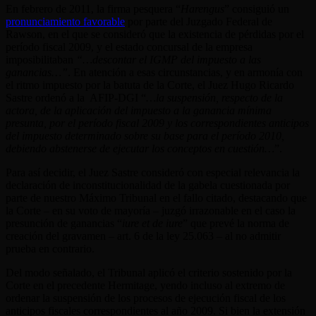
En febrero de 2011, la firma pesquera “
Harengus
” consiguió un
pronunciamiento favorable
por parte del Juzgado Federal de
Rawson, en el que se consideró que la existencia de pérdidas por el
período fiscal 2009, y el estado concursal de la empresa
imposibilitaban
“…descontar el IGMP del impuesto a las
ganancias…”
. En atención a esas circunstancias, y en armonía con
el ritmo impuesto por la batuta de la Corte, el Juez Hugo Ricardo
Sastre ordenó a la AFIP-DGI “
…la suspensión, respecto de la
actora, de la aplicación del impuesto a la ganancia mínima
presunta, por el período fiscal 2009 y los correspondientes anticipos
del impuesto determinado sobre su base para el período 2010,
debiendo abstenerse de ejecutar los conceptos en cuestión…
”.
Para así decidir, el Juez Sastre consideró con especial relevancia la
declaración de inconstitucionalidad de la gabela cuestionada por
parte de nuestro Máximo Tribunal en el fallo citado, destacando que
la Corte – en su voto de mayoría – juzgó irrazonable en el caso la
presunción de ganancias “
iure et de iure
” que prevé la norma de
creación del gravamen – art. 6 de la ley 25.063 – al no admitir
prueba en contrario.
Del modo señalado, el Tribunal aplicó el criterio sostenido por la
Corte en el precedente Hermitage, yendo incluso al extremo de
ordenar la suspensión de los procesos de ejecución fiscal de los
anticipos fiscales correspondientes al año 2009. Si bien la extensión