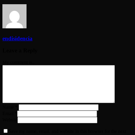
endisidencia
Leave a Reply
My comment is..
Name
*
Email
*
Website
Save my name, email, and website in this browser for the next