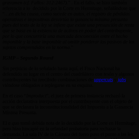
gravamen (cf. Fallos: 312:2467).
” . En el fallo, se hizo también
referencia a lo decidido por la Corte en Hermitage, señalándose que
“
…en dicha causa, como sucede en autos, el registro de pérdidas
operativas e impositivas desvirtúa la ganancia mínima presunta
pues del texto de la ley se infiere que existe una presunción de renta
que se basa en la existencia de activos en poder del contribuyente,
por lo que concurriría una marcada desconexión entre el hecho
imponible y la base imponible al omitir ponderar los pasivos de los
sujetos comprendidos en la norma
.”
IGMP – Segundo Round
Sin perjuicio de lo señalado hasta aquí, el Fisco Nacional ha
defendido su lugar en el centro del cuadrilátero con tesón y algunos
contribuyentes ha nrecibido combinaciones de
uppercuts
y
jabs
,
viéndose obligados a replegarse en su esquina.
En el caso “
Improduct
”, el juez de primera instancia rechazó la
acción declarativa interpuesta por el contribuyente con el objeto de
que se declarara la inconstitucionalidad del Impuesto a la Ganancia
Mínima Presunta.
El
a quo
tomó debida nota de lo decidido por la Corte en Hermitage,
pero hizo hincapié en la orfandad probatoria para rechazar la
demanda. La sala IV de la Cámara del fuero puso el punto a las íes,