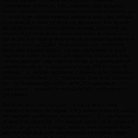
Juzgado Nacional de Primera Instancia en lo Contencioso
Administrativo Federal, Dr. Rossi, consideró, frente al planteo
cautelar efectuado por el contribuyente al promover la demanda, que
“
…dictar la precautoria requerida importaría tanto como adelantar
el resultado de la causa y/o desvirtuar los alcances de la decisión
que pueda recaer en causas como las incoadas, pues nótese que
estamos en presencia de una acción declarativa de certeza, en la
que incluso se persigue la declaración de inconstitucionalidad de la
norma en crisis Ley 25.063, declaración ésta que constituye la
última ratio del orden jurídico, a lo que cuadra sumar la mayor
amplitud de debate y/o prueba que requiere la dilucidación de la
cuestión planteada –valga observar el tenor de la prueba pericial
contable ofrecida por la accionante en el cap. VIII del escrito de
demanda.
”. (v. Juzgado Nacional de 1ª instancia en lo Contencioso
Administrativo Federal Nº12 “
Fideicomiso Torre de las Naciones c.
EN – M° Economía (ley 25063) – AFIP DGI s/proceso de
conocimiento
”, resolución de fecha 24/06/2011, publicado en La
Ley Online).
Por último, en la causa “
Guilford
” , la sala IV de la Cámara
confirmó el decisorio del Juzgado Nº9, y rechazó la petición cautelar
del magullado contribuyente, recordando que “
…la Corte Suprema
de Justicia ha establecido, en el marco de una acción declarativa de
certeza, que por vía de principio, medidas como las requeridas no
proceden respecto de actos administrativos o legislativos habida