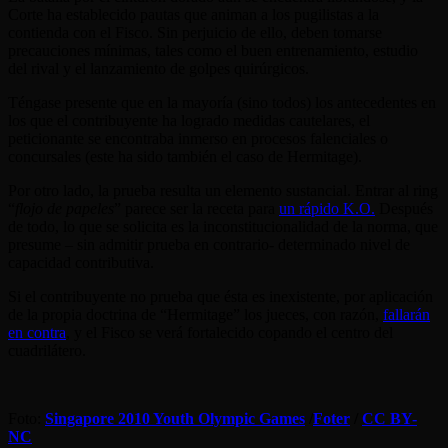
Corte ha establecido pautas que animan a los pugilistas a la
contienda con el Fisco. Sin perjuicio de ello, deben tomarse
precauciones mínimas, tales como el buen entrenamiento, estudio
del rival y el lanzamiento de golpes quirúrgicos.
Téngase presente que en la mayoría (sino todos) los antecedentes en
los que el contribuyente ha logrado medidas cautelares, el
peticionante se encontraba inmerso en procesos falenciales o
concursales (este ha sido también el caso de Hermitage).
Por otro lado, la prueba resulta un elemento sustancial. Entrar al ring
“
flojo de papeles
” parece ser la receta para
un rápido K.O.
Después
de todo, lo que se solicita es la inconstitucionalidad de la norma, que
presume – sin admitir prueba en contrario- determinado nivel de
capacidad contributiva.
Si el contribuyente no prueba que ésta es inexistente, por aplicación
de la propia doctrina de “Hermitage” los jueces, con razón,
fallarán
en contra
, y el Fisco se verá fortalecido copando el centro del
cuadrilátero.
Foto:
Singapore 2010 Youth Olympic Games
/
Foter
/
CC BY-
NC