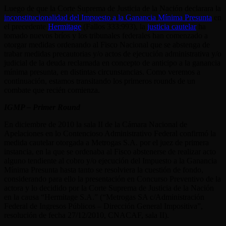
Luego de que la Corte Suprema de Justicia de la Nación declarara la
inconstitucionalidad del Impuesto a la Ganancia Mínima Presunta
en
el precedente
Hermitage
(Fallos 333:993), la
justicia cautelar
ha
tomado nuevos bríos y los tribunales federales han comenzado a
otorgar medidas ordenando al Fisco Nacional que se abstenga de
trabar medidas precautorias y/o actos de ejecución administrativa y/o
judicial de la deuda reclamada en concepto de anticipo a la ganancia
mínima presunta, en distintas circunstancias. Como veremos a
continuación, estamos transitando los primeros rounds de un
combate que recién comienza.
IGMP – Primer Round
En diciembre de 2010 la sala II de la Cámara Nacional de
Apelaciones en lo Contencioso Administrativo Federal confirmó la
medida cautelar otorgada a Metrogas S.A. por el juez de primera
instancia, en la que se ordenaba al Fisco abstenerse de realizar acto
alguno tendiente al cobro y/o ejecución del Impuesto a la Ganancia
Mínima Presunta hasta tanto se resolviera la cuestión de fondo,
considerando para ello la presentación en Concurso Preventivo de la
actora y lo decidido por la Corte Suprema de Justicia de la Nación
en la causa “Hermitage S.A.” (“Metrogas SA c/Administración
Federal de Ingresos Públicos – Dirección General Impositiva”,
resolución de fecha 27/12/2010, CNACAF, sala II).