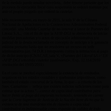
de la medida puede resultar novedosa, debe tenerse presente que los
procesos de ejecución fiscal cuya suspensión se ordenó tramitan por
ante el propio juzgado que ordenó la cautelar.
Más recientemente, en mayo de 2011, la sala V de la Cámara
Nacional de Apelaciones en lo Contencioso Administrativo Federal
concedió una Medida Cautelar de no innovar a favor de Puentes del
Litoral S.A., con el fin de que la AFIP-DGI se abstuviera de iniciar
medidas precautorias y/o actos de ejecución administrativa y/o
judicial de la deuda reclamada en concepto de anticipo a la ganancia
mínima presunta hasta que no resolviera un recurso en sede
administrativa (art. 74 D.R.) interpuesto contra la intimación al pago
de dicho anticipo (CNACAF, sala V, «
Puentes del Litoral SA c/ EN
-AFIP DGI s/medida cautelar (autónoma)
«, Exp. 32.114/2010
resolución del 19/05/2011)
En el caso se merituó especialmente la existencia de resultados
negativos en los estados contables y quebrantos impositivos, como
también el estado concursal de la firma, lo que – a criterio de los
Sres. Camaristas – refleja que existen indicios suficientes como para
estimar que la actora “
…carece de capacidad contributiva para
hacer frente al pago del impuesto reclamado, teniendo en cuenta
que la Corte Suprema de Justicia de la Nación tiene dicho que la
existencia de una manifestación de riqueza o capacidad
contributiva es indispensable como requisito de validez de todo