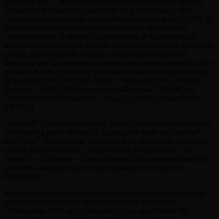
señalando que “
…de conformidad con lo resuelto por el Máximo
Tribunal en la antedicha causa
(nota del a.: Hermitage)
, debe
concluirse que el modo de imposición previsto por la ley 25.063, en
la medida en que no tiene en cuenta el pasivo de los sujetos
comprendidos en la norma y se desentiende de la existencia de
utilidades efectivas, puede resultar inconstitucional en su aplicación
al caso, pero ello es así, en tanto y en cuanto, el accionante
demuestre que la explotación comercial ha arrojado perdidas en los
periodos fiscales respecto de los cuales reclama la inaplicabilidad
de la norma
”. (v. CNACAF, sala IV, “
Improduct S.A. c/ Estado
Nacional – AFIP-DGI (nota externa 4/03) resol. 1493 (RG) s/
Dirección General Impositiva
”, Exp. 12.138/05, resolución del
5/4/2011).
Lección Nº1: No bajar la guardia, pues el Fisco ha tambaleado pero
aún conserva poder de fuego y la justicia no suele ser “cautelar”,
sino “justa”. El precedente Hermitage debe aplicarse de este modo
en base a las constancias y circunstancias de cada causa, y no
equivale – en absoluto – a una declaración de inconstitucionalidad
que pueda plantearse sin el debido cuidado en un contexto
determinado.
Recuperándonos en la esquina del retador, recordamos también el
pronunciamiento recaído más recientemente en la causa
“
Fideicomiso Torre de las Naciones
”, en la que el titular del