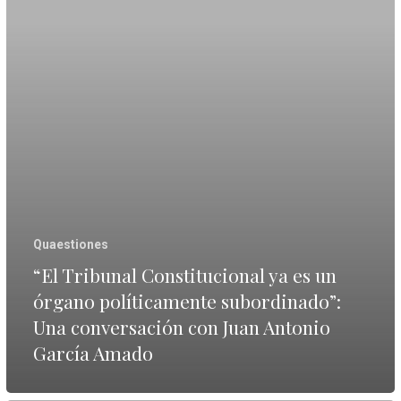
es
un
órgano
políticamente
subordinado”:
Una
conversación
con
Quaestiones
Juan
“El Tribunal Constitucional ya es un
Antonio
órgano políticamente subordinado”:
García
Una conversación con Juan Antonio
Amado
García Amado