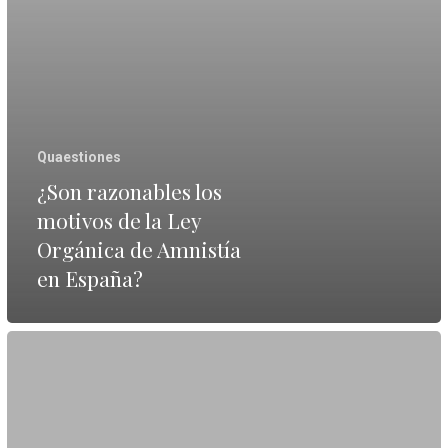
Orgánica
de
Amnistía
en
España?
Quaestiones
¿Son razonables los
motivos de la Ley
Orgánica de Amnistía
en España?
“El
Tribunal
Constitucional
ya