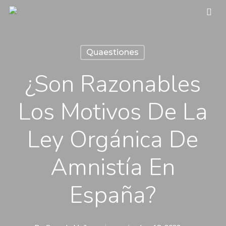
Skip
sea
to
main
Quaestiones
content
¿Son Razonables
Los Motivos De La
Ley Orgánica De
Amnistía En
España?