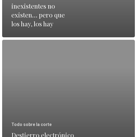
los
inexistentes no
hay,
existen… pero que
los
los hay, los hay
hay
Destierro
electrónico
Todo sobre la corte
Destierro electrónico