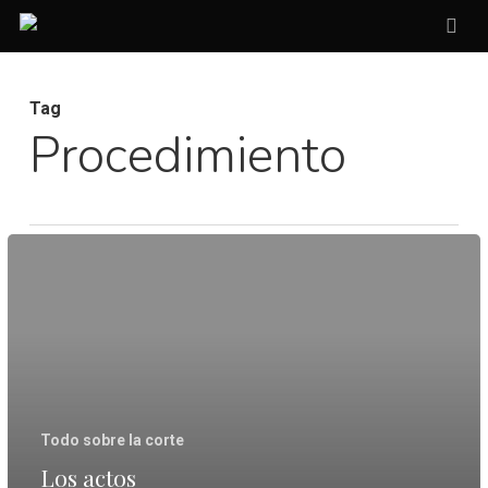
Skip
sea
to
main
Tag
content
Procedimiento
Los
actos
inexistentes
no
existen…
pero
Todo sobre la corte
que
Los actos