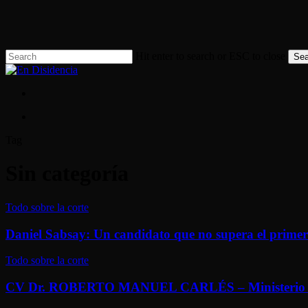
Skip
to
main
content
Hit enter to search or ESC to close
Sea
Close
Search
search
search
Tag
Sin categoría
Daniel
Todo sobre la corte
Sabsay:
Un
Daniel Sabsay: Un candidato que no supera el prime
candidato
que
CV
Todo sobre la corte
no
Dr.
supera
ROBERTO
CV Dr. ROBERTO MANUEL CARLÉS – Ministerio de Ju
el
MANUEL
primer