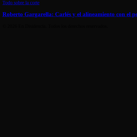
CARLÉS
Roberto
Todo sobre la corte
examen
–
Gargarella:
Ministerio
Carlés
Roberto Gargarella: Carlés y el alineamiento con el p
de
y
Justicia
el
© 2026 En Disidencia. Todos los derechos reservados.
y
alineamiento
Derechos
con
Humanos
el
|
poder
Presidencia
de
la
Nación