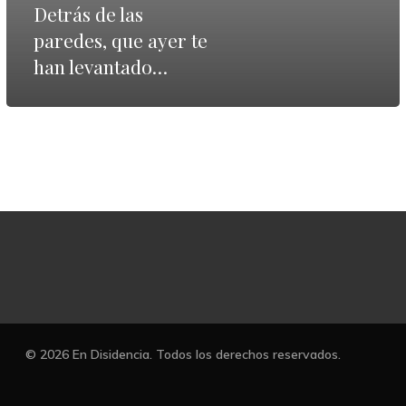
Detrás de las
te
paredes, que ayer te
han
han levantado…
levantado…
© 2026 En Disidencia. Todos los derechos reservados.