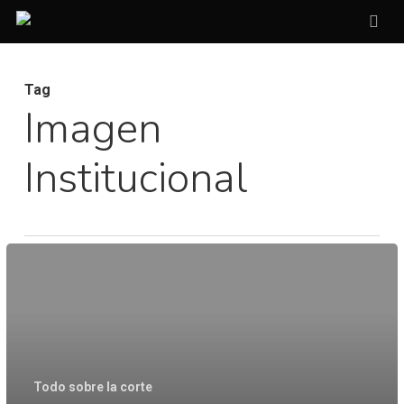
Skip
sea
to
main
Tag
content
Imagen
Institucional
Detrás
de
las
paredes,
que
Todo sobre la corte
ayer