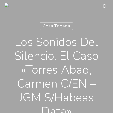
Skip
sea
to
main
Cosa Togada
content
Los Sonidos Del
Silencio. El Caso
«Torres Abad,
Carmen C/EN –
JGM S/habeas
Data»