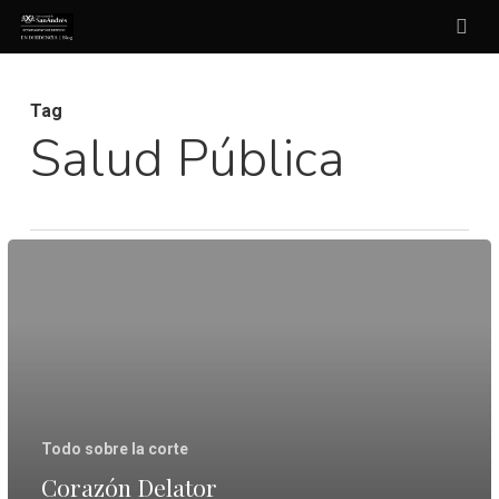
Skip
sea
to
main
Tag
content
Salud Pública
Corazón
Delator
(Riesgo
vs
Culpa)
Todo sobre la corte
Corazón Delator