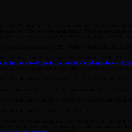
ate sobre el control judicial de constitucionalidad en los Estados Unido
Alexander M., “The Least Dangerous Branch. The Supreme Court at the B
 Review”,
The Yale Law Journal,
115 (2006) 1346-1406; T
USHNET
, M
e se levante la proscripción a CFK”. Clarín, 14 de abril de 2023. Dispo
ad comienza el camino formal hacia la proscripción de CFK”. El Dest
os-fundamentos-de-vialidad-inicia-el-camino-formal-hacia-la-proscripc
elar política con agujeros jurídicos”. Página 12, 10 de mayo de 2023.
acia posible con esta Corte Suprema'». Clarín, 9 de mayo de 2023. Di
cusión vigente en torno al control de constitucionalidad”, en
El Cohete 
s y la Constitución Argentina”, en
Boletín de Derecho Constitucional
, I
ibuciones Fontamara S.A., México D.F., 1991, p. 37.
a Confederación Argentina según su Constitución de 1853”, en
Organiza
del Senado de los Estados Unidos sobre “El excepcionalismo american
mericanexceptionalism.htm
al 04/06/2023.