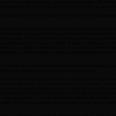
 por el voto popular es contraria a la dinámica democrática. “De los tr
idemocrático” es el encargado de decidir qué es y qué no es acorde a la
lar que para poder tener ese debate tenemos que reconocer abiertamente
stra Constitución adoptó el modelo estructural de la Constitución de los 
s intenciones: es una norma jurídica que limita y restringe al gobiern
poder de turno. Y uno de estos frenos y contrapesos es que los jueces ti
arlamentaria. Es decir que, para alegría de algunos y desgracia de otros,
amente que se quiere cuestionar las bases de nuestro pacto constitucion
 haga existe un consenso general respecto de la legitimidad de nuestra
”: entonces sí se puede discutir frontalmente sobre los fundamentos de e
l sistema con argumentos normativos que sean convincentes.
al son la manifestación de una incomprensión, o por lo menos de una impo
 no todo se rige con el criterio de las mayorías. Así, por ejemplo, se ha l
 un nuevo contenido a la idea de justicia y modificar las estructuras e
del segundo para dominarlo y darle forma. Se entiende que nada del Dere
estado y derecho (…) no tiene una función científica sino política. Y est
 estado» [9]
. En pocas palabras, la idea de fondo es que, cuando molest
de turno es dinamitar el concepto de independencia judicial. Para una c