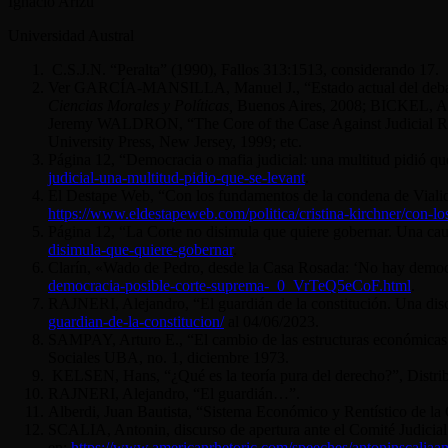
Ignacio Arizu
Universidad Austral
C.S.J.N. “Peralta” (1990), Fallos 313:1513, considerando 17.
Ver G
ARCÍA
-M
ANSILLA
, Manuel J., “Estado actual del deb
Ciencias Morales y Políticas,
Buenos Aires, 2008; B
ICKEL
, 
Jeremy W
ALDRON
, “The Core of the Case Against Judicial
University Press, New Jersey, 1999; etc.
Página 12, “Democracia o mafia judicial: una multitud pidió qu
judicial-una-multitud-pidio-que-se-levant
.
El Destape Web, “Con los fundamentos de la condena de Vialid
https://www.eldestapeweb.com/politica/cristina-kirchner/con-l
Página 12, “La Corte no disimula que quiere gobernar. Una caut
disimula-que-quiere-gobernar
.
Clarín, «Wado de Pedro, desde la Casa Rosada: ‘No hay democr
democracia-posible-corte-suprema-_0_VrTeQ5eCoF.html
.
R
AJNERI
, Alejandro, “El guardián de la constitución. Una dis
guardian-de-la-constitucion/
al 04/06/2023.
S
AMPAY
, Arturo E., “El cambio de las estructuras económica
Sociales UBA, no. 1, diciembre 1973.
K
ELSEN
, Hans, “¿Qué es la teoría pura del derecho?”, Distr
R
AJNERI
, Alejandro, “El guardián…”.
Alberdi
, Juan Bautista, “Sistema Económico y Rentístico de l
S
CALIA
, Antonin, discurso de apertura ante el Comité Judicial
en:
https://www.americanrhetoric.com/speeches/antoninscaliaa