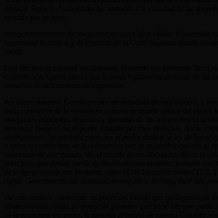
destacar Rajneri– “subordinar las minorías a la voluntad de las mayor
ejercido por un juez.
Independientemente de los gustos, es una lógica válida. Y sostenida ha
legitimidad de origen y de ejercicio de la Corte Suprema quizás harí
hacen.
Una vez que se cayeron los disfraces, lo menos que podemos hacer es pla
Constitución. Quien piensa que la única legitimidad proviene de las ur
consenso lo suficientemente importante.
Por suerte nuestros Constituyentes no pensaban de esta manera, y nues
mala costumbre de la naturaleza humana de querer abusar del poder, los
otorga) los principios, derechos y garantías de los integrantes de la c
derechos, luego viene el poder limitado por esos derechos. Así lo exp
contraveneno, la garantía para que el poder dado a la ley de hacer ef
a todas las conocidas de Sud-América, por la seguridad que dio al der
conocidas en este mundo, vio el escollo de las libertades, no en el ab
principios que debían servir de límites de esos poderes: primero const
de la ley quedaron tan limitados como el del Ejecutivo mismo
”[11]
. Y
rights, Governments are instituted among Men, deriving their just po
De esta manera, contar con un poder del Estado que no dependa de los
última defensa contra un potencial gobierno que no se interese particul
de la estructura del poder, la garantía principal de nuestra Constituci