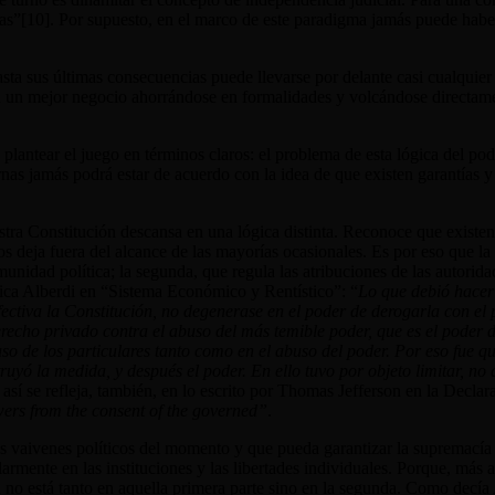
ías”[10]
. Por supuesto, en el marco de este paradigma jamás puede haber
sta sus últimas consecuencias puede llevarse por delante casi cualquier 
an un mejor negocio ahorrándose en formalidades y volcándose directam
ntear el juego en términos claros: el problema de esta lógica del poder 
nas jamás podrá estar de acuerdo con la idea de que existen garantías y
tra Constitución descansa en una lógica distinta. Reconoce que existen 
 deja fuera del alcance de las mayorías ocasionales. Es por eso que la 
omunidad política; la segunda, que regula las atribuciones de las autorid
lica Alberdi en “Sistema Económico y Rentístico”: “
Lo que debió hacer l
ectiva la Constitución, no degenerase en el poder de derogarla con el 
echo privado contra el abuso del más temible poder, que es el poder de
uso de los particulares tanto como en el abuso del poder. Por eso fue qu
ruyó la medida, y después el poder. En ello tuvo por objeto limitar, no 
 así se refleja, también, en lo escrito por Thomas Jefferson en la Decl
wers from the consent of the governed”
.
 vaivenes políticos del momento y que pueda garantizar la supremacía d
armente en las instituciones y las libertades individuales. Porque, más a
ón no está tanto en aquella primera parte sino en la segunda. Como decía