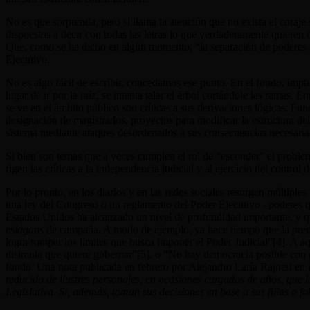
No es que sorprenda, pero sí llama la atención que no exista el coraje 
dispuestos a decir con todas las letras lo que verdaderamente quieren 
Que, como se ha dicho en algún momento, “la separación de poderes e
Ejecutivo.
No es algo fácil de escribir, concedamos ese punto. En el fondo, impl
lugar de ir por la raíz, se intenta talar el árbol cortándole las ramas.
se ve en el ámbito público son críticas a sus derivaciones lógicas. Fu
designación de magistrados, proyectos para modificar la estructura de
sistema mediante ataques desordenados a sus consecuencias necesaria
Si bien son temas que a veces cumplen el rol de “esconder” el problem
rigen las críticas a la independencia judicial y al ejercicio del control
Por lo pronto, en los diarios y en las redes sociales resurgen múltiples
una ley del Congreso o un reglamento del Poder Ejecutivo –poderes qu
Estados Unidos ha alcanzado un nivel de profundidad importante, y q
eslogans
de campaña. A modo de ejemplo, ya hace tiempo que la pren
logra romper los límites que busca imponer el Poder Judicial”[4]
. A a
disimula que quiere gobernar”[5]
, o “No hay democracia posible con
fondo. Una nota publicada en febrero por Alejandro Laría Rajneri en
reducido de ilustres personajes, en ocasiones cargados de años, que 
Legislativa. Si, además, toman sus decisiones en base a sus filias o f