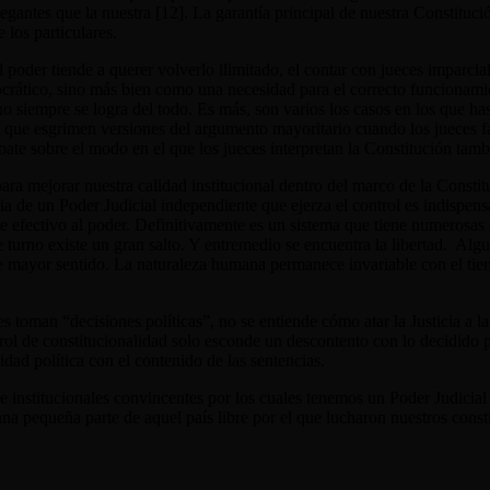
egantes que la nuestra [12]
. La garantía principal de nuestra Constituci
 los particulares.
el poder tiende a querer volverlo ilimitado, el contar con jueces imparc
rático, sino más bien como una necesidad para el correcto funcionamien
 no siempre se logra del todo. Es más, son varios los casos en los que 
que esgrimen versiones del argumento mayoritario cuando los jueces fal
ate sobre el modo en el que los jueces interpretan la Constitución tambi
para mejorar nuestra calidad institucional dentro del marco de la Consti
a de un Poder Judicial independiente que ejerza el control es indispensab
e efectivo al poder. Definitivamente es un sistema que tiene numerosas d
e turno existe un gran salto. Y entremedio se encuentra la libertad. Alg
 mayor sentido. La naturaleza humana permanece invariable con el tiemp
ces toman “decisiones políticas”, no se entiende cómo atar la Justicia a
ontrol de constitucionalidad solo esconde un descontento con lo decidido p
dad política con el contenido de las sentencias.
e institucionales convincentes por los cuales tenemos un Poder Judicial 
una pequeña parte de aquel país libre por el que lucharon nuestros consti