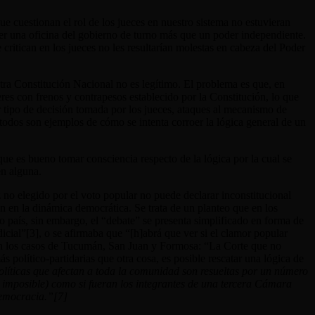
ue cuestionan el rol de los jueces en nuestro sistema no estuvieran
 ser una oficina del gobierno de turno más que un poder independiente.
 critican en los jueces no les resultarían molestas en cabeza del Poder
tra Constitución Nacional no es legítimo. El problema es que, en
deres con frenos y contrapesos establecido por la Constitución, lo que
er tipo de decisión tomada por los jueces, ataques al mecanismo de
todos son ejemplos de cómo se intenta corroer la lógica general de un
ue es bueno tomar consciencia respecto de la lógica por la cual se
uen alguna.
z no elegido por el voto popular no puede declarar inconstitucional
 en la dinámica democrática. Se trata de un planteo que en los
o país, sin embargo, el “debate” se presenta simplificado en forma de
icial”[3]
, o se afirmaba que “[h]abrá que ver si el clamor popular
 en los casos de Tucumán, San Juan y Formosa: “La Corte que no
ás político-partidarias que otra cosa, es posible rescatar una lógica de
políticas que afectan a toda la comunidad son resueltas por un número
a imposible) como si fueran los integrantes de una tercera Cámara
 democracia.”[7]