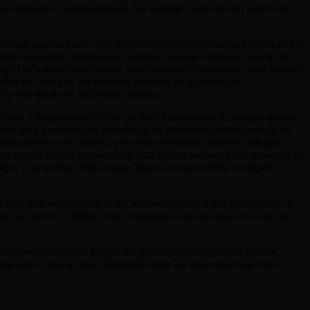
ón radica en el sistema general que establece para que un poder del
iales que puedan hacer valer la Constitución como norma jurídica en los
to de nuestras instituciones políticas. Aunque tampoco se trata de
hasta el más republicano puede verse tentado de abandonar para siempre
lan en contra de sus intereses políticos luego hablan de
én está teñido de influencias políticas.
tución, y no deshacer sin más un pilar fundamental de nuestro sistema
le para garantizar los derechos y las libertades individuales de los
ificultades en la práctica, pero entre reconocer aquello y abogar
uno podría señalar que detrás de esta idea se asoman los argumentos de
o, y las teorías políticas que llegan a comprenderla consiguen
 las mayorías representativas del momento solucionaría el problema. Y
or los jueces, el debate está condenado a ser una farsa en la que los
independiente y por los que los jueces pueden ejercer el control
tuyentes. Vale la pena defenderlo todas las veces que haga falta.