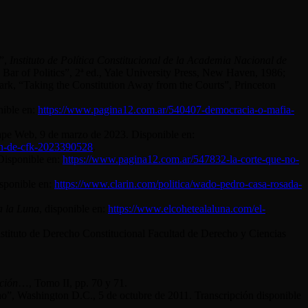
s”,
Instituto de Política Constitucional de la Academia Nacional de
ar of Politics”, 2ª ed., Yale University Press, New Haven, 1986;
ark, “Taking the Constitution Away from the Courts”, Princeton
nible en:
https://www.pagina12.com.ar/540407-democracia-o-mafia-
ape Web, 9 de marzo de 2023. Disponible en:
ion-de-cfk-2023390528
.
 Disponible en:
https://www.pagina12.com.ar/547832-la-corte-que-no-
sponible en:
https://www.clarin.com/politica/wado-pedro-casa-rosada-
a la Luna
, disponible en:
https://www.elcohetealaluna.com/el-
nstituto de Derecho Constitucional Facultad de Derecho y Ciencias
ción
…, Tomo II, pp. 70 y 71.
o”, Washington D.C., 5 de octubre de 2011. Transcripción disponible