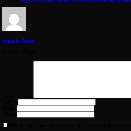
Ignacio Arizu
Leave a Reply
My comment is..
Name
*
Email
*
Website
Save my name, email, and website in this browser for the next tim