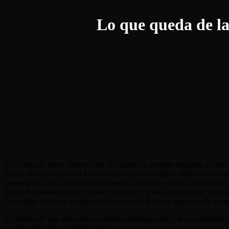
Lo que queda de la
A lo largo de estos últimos días, los diarios y portales digitales no h
Juan y recientemente en Formosa ha hecho resurgir la obsesión siempre 
competencia. Es un tema al cual nuestra dinámica política ya nos tien
ha ido del ámbito público desde entonces. En los últimos años, esta i
convalidar distintos ataques políticos contra la Corte Suprema de Justi
En medio de una situación económica desesperante y de una tensión soc
nuestra estructura constitucional.