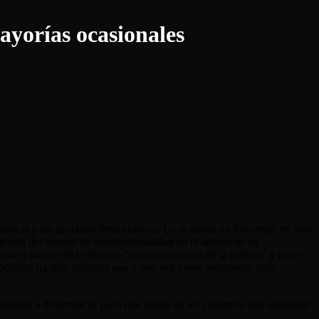
ayorías ocasionales
la Justicia y los procesos democráticos. Lo ocurrido en Tucumán, en San
encia del control de constitucionalidad en el ámbito de su
on el intento de la llamada “democratización de la justicia” y no se
mocrático ha sido utilizada una y otra vez como argumento para
ispuesta a dinamitar lo poco que queda de los cimientos que sostienen