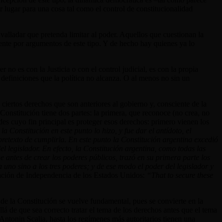
 lugar para una cosa tal como el control de constitucionalidad
valladar que pretenda limitar al poder. Aquellos que cuestionan la
ente por argumentos de este tipo. Y de hecho hay quienes ya lo
no es con la Justicia o con el control judicial, es con la propia
 definiciones que la política no alcanza. O al menos no sin un
ciertos derechos que son anteriores al gobierno y, consciente de la
Constitución tiene dos partes: la primera, que reconoce (no crea, no
ades cuyo fin principal es proteger esos derechos: primero vienen los
a Constitución en este punto lo hizo, y fue dar el antídoto, el
pretexto de cumplirla. En este punto la Constitución argentina excedió
l legislador. En efecto, la Constitución argentina, como todas las
e antes de crear los poderes públicos, trazó en su primera parte los
a uno sino a los tres poderes; y de ese modo el poder del legislador y
aración de Independencia de los Estados Unidos:
“That to secure these
e la Constitución se vuelve fundamental, pues se convierte en la
llá de que sea correcto tratar el tema de los derechos antes que el tema
 Antonin Scalia, hasta los regímenes más autoritarios tienen una