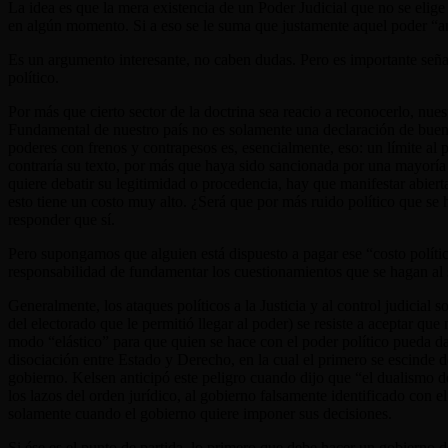
La idea es que la mera existencia de un Poder Judicial que no se elige
en algún momento. Si a eso se le suma que justamente aquel poder “ant
Es un argumento interesante, no caben dudas. Pero es importante seña
político.
Por más que cierto sector de la doctrina sea reacio a reconocerlo, nue
Fundamental de nuestro país no es solamente una declaración de buena
poderes con frenos y contrapesos es, esencialmente, eso: un límite al 
contraría su texto, por más que haya sido sancionada por una mayoría p
quiere debatir su legitimidad o procedencia, hay que manifestar abiert
esto tiene un costo muy alto. ¿Será que por más ruido político que se
responder que sí.
Pero supongamos que alguien está dispuesto a pagar ese “costo político
responsabilidad de fundamentar los cuestionamientos que se hagan a
Generalmente, los ataques políticos a la Justicia y al control judici
del electorado que le permitió llegar al poder) se resiste a aceptar que
modo “elástico” para que quien se hace con el poder político pueda dar
disociación entre Estado y Derecho, en la cual el primero se escinde 
gobierno. Kelsen anticipó este peligro cuando dijo que “el dualismo de 
los lazos del orden jurídico, al gobierno falsamente identificado con el
solamente cuando el gobierno quiere imponer sus decisiones.
Si ése es el punto de partida, lo primero que debe hacer un gobierno 