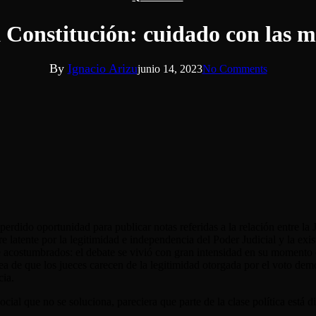
 Constitución: cuidado con las m
By
Ignacio Arizu
junio 14, 2023
No Comments
an perdido oportunidad para publicar notas referidas a la relación entre 
latente por la legitimidad e independencia del Poder Judicial y la exist
e acostumbrados: el debate se vivió con gran intensidad en su momento c
dea de que los jueces carecen de la legitimidad otorgada por el voto de
cia.
ial que no se soluciona, pareciera que parte de la clase política está d