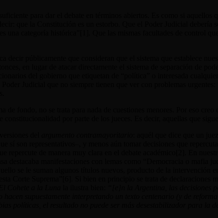
suficiente para dar el debate en términos abiertos. Es como si aquellos q
decir: que la Constitución es un estorbo. Que el Poder Judicial debería
s una categoría histórica”[1]
. Que las mismas facultades de control que
ica decir públicamente que consideran que el sistema que establece nues
 Entonces, en lugar de atacar directamente el sistema de separación de po
ncionarios del gobierno que etiquetan de “política” o interesada cualqui
l Poder Judicial que no siempre tienen que ver con problemas urgentes: 
s.
a de fondo, no se trata para nada de cuestiones menores. Por eso creo q
 de constitucionalidad por parte de los jueces. Es decir, aquellas que sig
 versiones del
argumento contramayoritario
: aquél que dice que un jue
e sí son representativos–, y menos aún tomar decisiones que repercutan
ue repercute de manera muy clara en el debate académico[2]
. En nuestr
sa destacaba manifestaciones con lemas como “Democracia o mafia jud
quello se le suman algunos títulos nuevos, producto de la intervención
 esta Corte Suprema”[6]
. Si bien en principio se trata de declaraciones m
El Cohete a la Luna
la ilustra bien:
“[e]n la Argentina, las decisiones 
lo hacen supuestamente interpretando un texto centenario (y de reform
obias políticas, el resultado no puede ser más desestabilizador para la