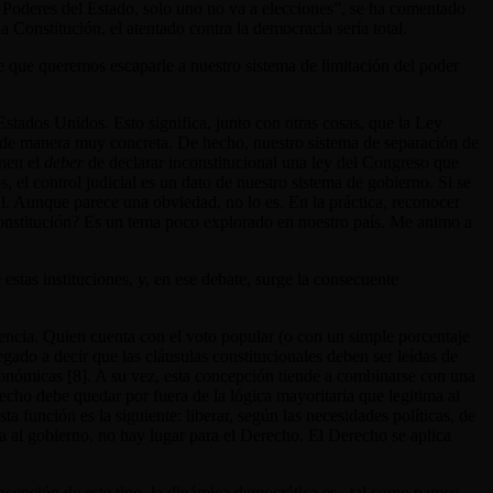
es Poderes del Estado, solo uno no va a elecciones”, se ha comentado
 Constitución, el atentado contra la democracia sería total.
 que queremos escaparle a nuestro sistema de limitación del poder
Estados Unidos. Esto significa, junto con otras cosas, que la Ley
o de manera muy concreta. De hecho, nuestro sistema de separación de
enen el
deber
de declarar inconstitucional una ley del Congreso que
 el control judicial es un dato de nuestro sistema de gobierno. Si se
al. Aunque parece una obviedad, no lo es. En la práctica, reconocer
 Constitución? Es un tema poco explorado en nuestro país. Me animo a
stas instituciones, y, en ese debate, surge la consecuente
tencia. Quien cuenta con el voto popular (o con un simple porcentaje
legado a decir que las cláusulas constitucionales deben ser leídas de
conómicas [8]
. A su vez, esta concepción tiende a combinarse con una
cho debe quedar por fuera de la lógica mayoritaria que legitima al
a función es la siguiente: liberar, según las necesidades políticas, de
a al gobierno, no hay lugar para el Derecho. El Derecho se aplica
oncepción de este tipo, la dinámica democrática es –tal como parece