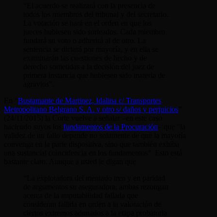
“El acuerdo se realizará con la presencia de
todos los miembros del tribunal y del secretario.
La votación se hará en el orden en que los
jueces hubiesen sido sorteados. Cada miembro
fundará su voto o adherirá al de otro. La
sentencia se dictará por mayoría, y en ella se
examinarán las cuestiones de hecho y de
derecho sometidas a la decisión del juez de
primera instancia que hubiesen sido materia de
agravios”.
En “
Bustamante de Martinez, Idalina c/ Transportes
Metropolitano Belgrano S. A. y otro s/ daños y perjuicios
”
(24/11/2015) la Corte vuelve a señalar –en este caso
haciendo suyos los
fundamentos de la Procuración
– que “la
validez de un fallo depende no solamente de que la mayoría
convenga en la parte dispositiva, sino que también exhiba
una sustancial coincidencia en los fundamentos”. Esto está
bastante claro. Aunque a usted le digan que
“La explotadora del mentado tren y en paridad
de argumentos su aseguradora, ambas rezongan
acerca de la imputabilidad fallada que
consideran fallida en orden a la valoración de
ciertos extremos adunados a la etapa probatoria