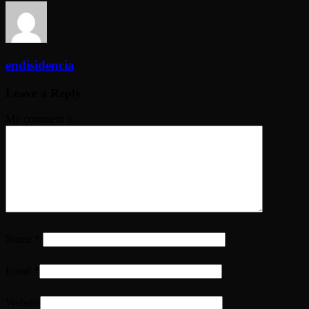
endisidencia
Leave a Reply
My comment is..
Name
*
Email
*
Website