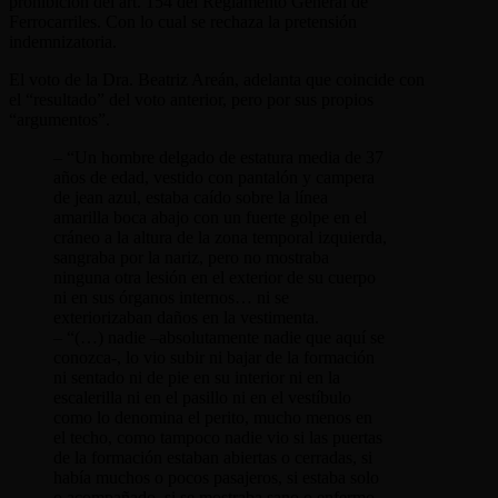
prohibición del art. 154 del Reglamento General de
Ferrocarriles. Con lo cual se rechaza la pretensión
indemnizatoria.
El voto de la Dra. Beatriz Areán, adelanta que coincide con
el “resultado” del voto anterior, pero por sus propios
“argumentos”.
– “Un hombre delgado de estatura media de 37
años de edad, vestido con pantalón y campera
de jean azul, estaba caído sobre la línea
amarilla boca abajo con un fuerte golpe en el
cráneo a la altura de la zona temporal izquierda,
sangraba por la nariz, pero no mostraba
ninguna otra lesión en el exterior de su cuerpo
ni en sus órganos internos… ni se
exteriorizaban daños en la vestimenta.
– “(…) nadie –absolutamente nadie que aquí se
conozca-, lo vio subir ni bajar de la formación
ni sentado ni de pie en su interior ni en la
escalerilla ni en el pasillo ni en el vestíbulo
como lo denomina el perito, mucho menos en
el techo, como tampoco nadie vio si las puertas
de la formación estaban abiertas o cerradas, si
había muchos o pocos pasajeros, si estaba solo
o acompañado, si se mostraba sano o enfermo.