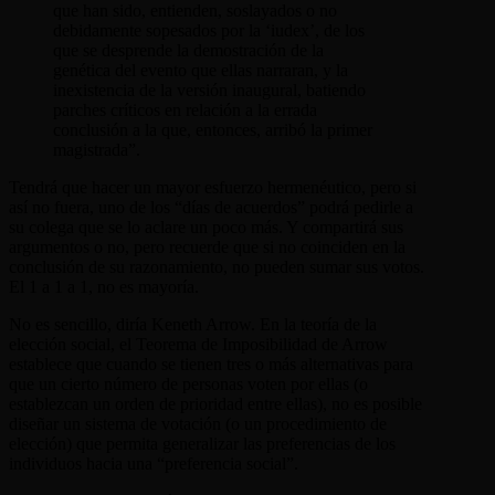
que han sido, entienden, soslayados o no
debidamente sopesados por la ‘iudex’, de los
que se desprende la demostración de la
genética del evento que ellas narraran, y la
inexistencia de la versión inaugural, batiendo
parches críticos en relación a la errada
conclusión a la que, entonces, arribó la primer
magistrada”.
Tendrá que hacer un mayor esfuerzo hermenéutico, pero si
así no fuera, uno de los “días de acuerdos” podrá pedirle a
su colega que se lo aclare un poco más. Y compartirá sus
argumentos o no, pero recuerde que si no coinciden en la
conclusión de su razonamiento, no pueden sumar sus votos.
El 1 a 1 a 1, no es mayoría.
No es sencillo, diría Keneth Arrow. En la teoría de la
elección social, el Teorema de Imposibilidad de Arrow
establece que cuando se tienen tres o más alternativas para
que un cierto número de personas voten por ellas (o
establezcan un orden de prioridad entre ellas), no es posible
diseñar un sistema de votación (o un procedimiento de
elección) que permita generalizar las preferencias de los
individuos hacia una “preferencia social”.