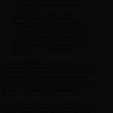
– “Condenar a la empresa transportadora por
ese único hecho…
– “(…) en autos no es que no se haya
acreditado alguna de las eximentes de
responsabilidad, sino que, lisa y llanamente, no
se ha probado la relación causal entre el obrar
de la empresa de transportes demandada y las
lesiones sufridas por la víctima que culminaron
con su deceso por una infección generalizada,
todo lo cual obsta para el funcionamiento de las
presunciones del art. 184 del Código de
Comercio”.
Concluye (textualmente): “En consecuencia, por las
argumentaciones precedentes, adhiero al voto preopinante,
en el sentido que la sentencia apelada debe ser revocada en
todas sus partes…”. Los argumentos son fuertes, pero
incurre en la “reformatio en pejus” que veda el art. 271
última parte del CPCC, y, a la vez, dice adherir al voto del
Dr. Bellucci, pero emplea otros fundamentos para su
decisión.
El Dr. Carranza Casares, que vota en último término y en
disidencia (sostiene la condena a las demandadas) incurre en
la misma confusión: “echada como está la suerte de este