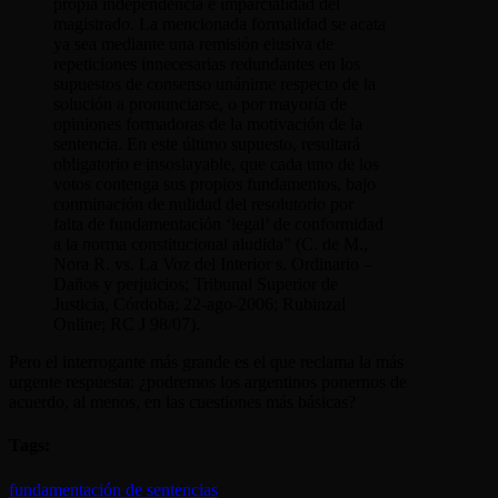
propia independencia e imparcialidad del
magistrado. La mencionada formalidad se acata
ya sea mediante una remisión elusiva de
repeticiones innecesarias redundantes en los
supuestos de consenso unánime respecto de la
solución a pronunciarse, o por mayoría de
opiniones formadoras de la motivación de la
sentencia. En este último supuesto, resultará
obligatorio e insoslayable, que cada uno de los
votos contenga sus propios fundamentos, bajo
conminación de nulidad del resolutorio por
falta de fundamentación ‘legal’ de conformidad
a la norma constitucional aludida” (C. de M.,
Nora R. vs. La Voz del Interior s. Ordinario –
Daños y perjuicios; Tribunal Superior de
Justicia, Córdoba; 22-ago-2006; Rubinzal
Online; RC J 98/07).
Pero el interrogante más grande es el que reclama la más
urgente respuesta: ¿podremos los argentinos ponernos de
acuerdo, al menos, en las cuestiones más básicas?
Tags:
fundamentación de sentencias