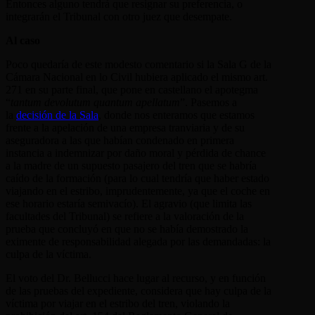
Entonces alguno tendrá que resignar su preferencia, o
integrarán el Tribunal con otro juez que desempate.
Al caso
Poco quedaría de este modesto comentario si la Sala G de la
Cámara Nacional en lo Civil hubiera aplicado el mismo art.
271 en su parte final, que pone en castellano el apotegma
“
tantum devolutum quantum apellatum
”. Pasemos a
la
decisión de la Sala
, donde nos enteramos que estamos
frente a la apelación de una empresa tranviaria y de su
aseguradora a las que habían condenado en primera
instancia a indemnizar por daño moral y pérdida de chance
a la madre de un supuesto pasajero del tren que se habría
caído de la formación (para lo cual tendría que haber estado
viajando en el estribo, imprudentemente, ya que el coche en
ese horario estaría semivacío). El agravio (que limita las
facultades del Tribunal) se refiere a la valoración de la
prueba que concluyó en que no se había demostrado la
eximente de responsabilidad alegada por las demandadas: la
culpa de la víctima.
El voto del Dr. Bellucci hace lugar al recurso, y en función
de las pruebas del expediente, considera que hay culpa de la
víctima por viajar en el estribo del tren, violando la