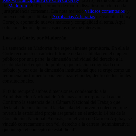
Kek vs Municipalidad de Cnel du Graty
(2015), era la contracara
de
Madorran
(2007), cerrando de modo disvalioso un ciclo en la
jurisprudencia cortesana. Esa nota mereció
valiosos comentarios
, y
un excelente post titulado
Acrobacias Arbitrarias
de Valentín Thury
Cornejo, aportando nuevos matices y complejidad al tema. Aquí
solo consideraré algunos aspectos que me interesan.
Loas a la Corte, por Madorrán
La sentencia en Madorrán fue especialmente promisoria. En ella la
Corte reconoció el carácter bifronte de la estabilidad en el empleo
público: por una parte, la dimensión individual del derecho a la
estabilidad del empleado público, que relaciona dignidad con
trabajo; y, por otra, la dimensión institucional que se erige como un
fenomenal instrumento para encauzar el poder, dentro de los límites
constitucionales.
El fallo recuperó ambas dimensiones, condenando a la
Administración Nacional de Aduanas a reincorporar a la actora.
Confirmó la sentencia de la Cámara Nacional del Trabajo que
declaraba inconstitucional la cláusula del convenio colectivo, que
revertía la estabilidad propia asegurada en el artículo 14 bis de la
Constitución Nacional. Además, con el voto de Carmen Argibay, se
vinculó correctamente con “el derecho a la carrera (administrativa)
que integra el concepto de estabilidad”.