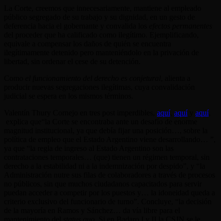
La Corte, creemos que innecesariamente, mantiene al empleado
público segregado de su trabajo y su dignidad, en un gesto de
deferencia hacia el gobernante y convalida los
efectos permanentes
del proceder que ha calificado como ilegítimo. Ejemplificando,
equivale a compensar los daños de quién se encuentra
ilegítimamente detenido pero manteniéndolo en la privación de
libertad, sin ordenar el cese de su detención.
Como
el funcionamiento del derecho es conjetural
, alienta a
producir nuevas segregaciones ilegítimas, cuya convalidación
judicial se espera en los mismos términos.
Valentín Thury Cornejo en tres post imperdibles,
aquí
,
aquí
y
aquí
,
explica que“la Corte se encontraba ante un desafío de enorme
magnitud institucional, ya que debía fijar una posición…, sobre la
política de empleo que el Estado Argentino viene desarrollando… ”,
ya que “la regla de ingreso al Estado Argentino son las
contrataciones temporales… (que) tienen un régimen temporal, sin
derecho a la estabilidad ni a la indemnización por despido”, y “la
Administración nutre sus filas de colaboradores a través de procesos
no públicos, sin que muchos ciudadanos capacitados para servir
puedan acceder a competir por los puestos y… la idoneidad queda a
criterio exclusivo del funcionario de turno”. Concluye, “la decisión
de la mayoría en Ramos y Sánchez… da vía libre para el
mantenimiento del
status quo
. Si en Badaro I y II la CSJN se le