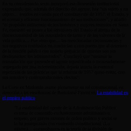
En su considerando sexto incorporó esa dimensión institucional
expresando que, además del derecho del agente, hay “un sujeto y un
objeto… tenidos en cuenta por el constituyente de 1957: el Estado, y
el normal y eficiente funcionamiento de sus instituciones”, y añadió
“el propósito deliberado de los hombres y mujeres reunidos en Santa
Fe, consistió en poner a los servidores del Estado al abrigo de la
discrecionalidad de las autoridades de turno y de los vaivenes de la
vida política… Fue visto que… las mencionadas circunstancias y
sus negativos resultados no conducían a otro puerto que al deterioro
de la función pública con notorio perjuicio de quienes son sus
destinatarios: los administrados”. Concluyó que “sustituir la
reinstalación que pretende el agente injustificada o incausadamente
segregado por una indemnización, dejaría intacta la eventual
repetición de las prácticas que la reforma de 1957 quiso evitar, con
sus notorios y contraproducentes efectos”.
La Corte en Madorrán asume plenamente su rol constitucional, en
dirección a las enseñanzas de Bartolomé Fiorini en
La estabilidad en
el empleo publico
:
“La estabilidad del agente de la Administración Pública
es tema de contenido exclusivamente administrativo;
empero, por graves razones de orden político y social se
lo ha jerarquizado con contenido constitucional. (Lo
mismo)… comprobamos en la teoría de la división de