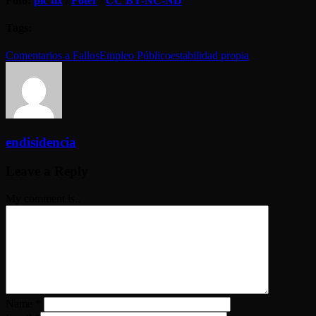
Foto:
pic fix
/
Foter
/
CC BY-NC-ND
Tags:
Comentarios a Fallos
Empleo Público
estabilidad propia
endisidencia
Leave a Reply
My comment is..
Name
*