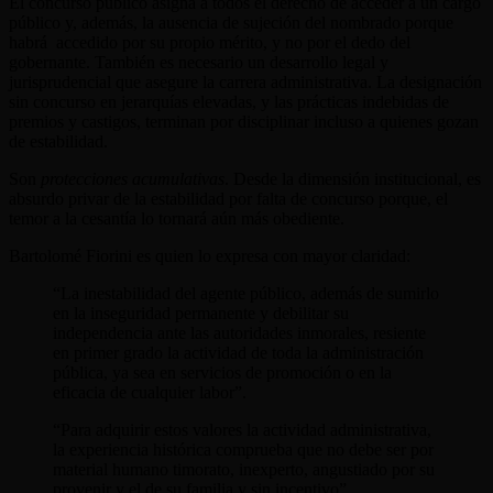
El concurso público asigna a todos el derecho de acceder a un cargo
público y, además, la ausencia de sujeción del nombrado porque
habrá accedido por su propio mérito, y no por el dedo del
gobernante. También es necesario un desarrollo legal y
jurisprudencial que asegure la carrera administrativa. La designación
sin concurso en jerarquías elevadas, y las prácticas indebidas de
premios y castigos, terminan por disciplinar incluso a quienes gozan
de estabilidad.
Son
protecciones acumulativas
. Desde la dimensión institucional, es
absurdo privar de la estabilidad por falta de concurso porque, el
temor a la cesantía lo tornará aún más obediente.
Bartolomé Fiorini es quien lo expresa con mayor claridad:
“La inestabilidad del agente público, además de sumirlo
en la inseguridad permanente y debilitar su
independencia ante las autoridades inmorales, resiente
en primer grado la actividad de toda la administración
pública, ya sea en servicios de promoción o en la
eficacia de cualquier labor”.
“Para adquirir estos valores la actividad administrativa,
la experiencia histórica comprueba que no debe ser por
material humano timorato, inexperto, angustiado por su
provenir y el de su familia y sin incentivo”.