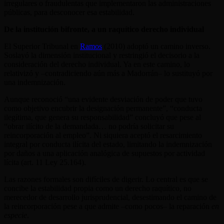
irregulares o fraudulentas que implementaron las administraciones
públicas, para desconocer esa estabilidad.
De la institución bifronte, a un raquítico derecho individual
El Superior Tribunal en
Ramos
(2010) adoptó un camino inverso.
Soslayó la dimensión institucional y restringió el decisorio a la
consideración del derecho individual. Ya en este camino, lo
relativizó y –contradiciendo aún más a Madorrán– lo sustituyó por
una indemnización.
Aunque reconoció “una evidente desviación de poder que tuvo
como objetivo encubrir la designación permanente”, “conducta
ilegítima, que genera su responsabilidad” concluyó que pese al
“obrar ilícito de la demandada… no podría solicitar su
reincorporación al empleo”. Ni siquiera aceptó el resarcimiento
integral por conducta ilícita del estado, limitando la indemnización
por daños a una aplicación analógica de supuestos por actividad
lícita (art. 11 Ley 25.164).
Las razones formales son difíciles de digerir. Lo central es que se
concibe la estabilidad propia como un derecho raquítico, no
merecedor de desarrollo jurisprudencial, desestimando el camino de
la reincorporación pese a que admite –como pocos– la reparación
en
especie
.