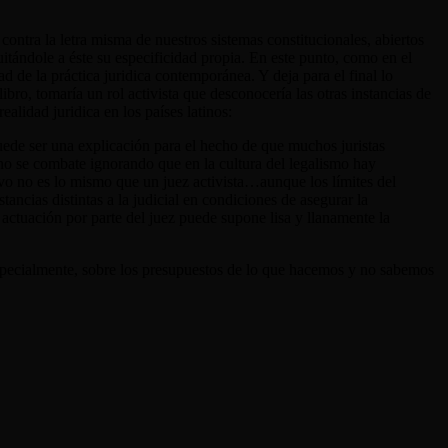
 contra la letra misma de nuestros sistemas constitucionales, abiertos
tándole a éste su especificidad propia. En este punto, como en el
d de la práctica juridica contemporánea. Y deja para el final lo
ibro, tomaría un rol activista que desconocería las otras instancias de
alidad juridica en los países latinos:
puede ser una explicación para el hecho de que muchos juristas
no se combate ignorando que en la cultura del legalismo hay
tivo no es lo mismo que un juez activista…aunque los límites del
ancias distintas a la judicial en condiciones de asegurar la
o actuación por parte del juez puede supone lisa y llanamente la
 especialmente, sobre los presupuestos de lo que hacemos y no sabemos