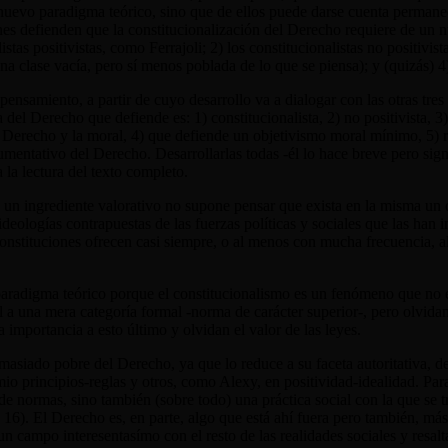
nuevo paradigma teórico, sino que de ellos puede darse cuenta permane
quienes defienden que la constitucionalización del Derecho requiere de u
listas positivistas, como Ferrajoli; 2) los constitucionalistas no positiv
a clase vacía, pero sí menos poblada de lo que se piensa); y (quizás) 4) l
 pensamiento, a partir de cuyo desarrollo va a dialogar con las otras tr
a del Derecho que defiende es: 1) constitucionalista, 2) no positivista, 
l Derecho y la moral, 4) que defiende un objetivismo moral mínimo, 5) r
gumentativo del Derecho. Desarrollarlas todas -él lo hace breve pero sign
 la lectura del texto completo.
un ingrediente valorativo no supone pensar que exista en la misma un o
deologías contrapuestas de las fuerzas políticas y sociales que las han 
nstituciones ofrecen casi siempre, o al menos con mucha frecuencia, al ju
radigma teórico porque el constitucionalismo es un fenómeno que no es r
l a una mera categoría formal -norma de carácter superior-, pero olvidan 
 importancia a esto último y olvidan el valor de las leyes.
asiado pobre del Derecho, ya que lo reduce a su faceta autoritativa, de
 principios-reglas y otros, como Alexy, en positividad-idealidad. Para
 normas, sino también (sobre todo) una práctica social con la que se tr
 16). El Derecho es, en parte, algo que está ahí fuera pero también, má
n campo interesentasímo con el resto de las realidades sociales y resalt