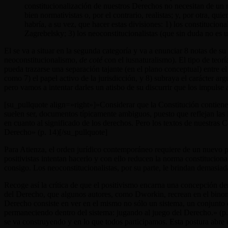
constitucionalización de nuestros Derechos no necesitan de un 
bien normativistas o, por el contrario, realistas; y, por otra, 
habría, a su vez, que hacer estas divisiones: 1) los constituciona
Zagrebelsky; 3) los neoconstitucionalistas (que sin duda no es un
El se va a situar en la segunda categoría y va a enunciar 8 notas de su
neoconstitucionalismo,
de coté
con el iusnaturalismo). El tipo de teorí
pueda trazarse una separación tajante (en el plano conceptual) entre e
como 7) el papel activo de la jurisdicción, y 8) subraya el carácter ar
pero vamos a intentar darles un atisbo de su discurrir que los impulse a
[su_pullquote align=»right»]»Considerar que la Constitución contiene 
suelen ser, documentos típicamente ambiguos, puesto que reflejan las i
en cuanto al significado de los derechos. Pero los textos de nuestras Co
Derecho» (p. 14)[/su_pullquote]
Para Atienza, el orden jurídico contemporáneo requiere de un nuevo pa
positivistas intentan hacerlo y con ello reducen la norma constituciona
consigo. Los neoconstitucionalistas, por su parte, le brindan demasiada
Recoge así la crítica de que el positivismo encarna una concepción dem
del Derecho, que algunos autores, como Dworkin, recrean en el binomio
Derecho consiste en ver en el mismo no sólo un sistema, un conjunto de
permaneciendo dentro del sistema: jugando al juego del Derecho.» (p.
se va construyendo y en lo que todos participamos. Esta postura abre u