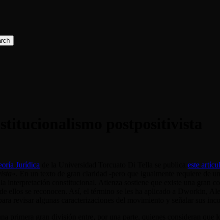
rch
titucionalismo postpositivista
oría Jurídica
de la Universidad Torcuato Di Tella se publica
este artícu
ista
«. En un texto de gran claridad -pero que igualmente requiere de una
la interpretación constitucional. Atienza sostiene que existe una gran 
de ellos se reconocen. Así, el término se les ha aplicado a Dworkin, Ale
ara revisar algunas caracterizaciones del movimiento y señalar sus in
a primera gran división entre, por una parte, quienes consideran que 