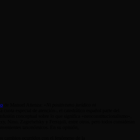
lo
de Manuel Atienza: «
Ni positivismo jurídico ni
 cuota especial de atención-, el catedrático español parte del
confusión conceptual sobre lo que significa «neoconstitucionalismo»,
xy, Nino, Zagrebelsky y Ferrajoli, entre otros, pero todos consideran
convenientes taxonómicos. En su opinión,
los cambios ocurridos con el fenómeno de la