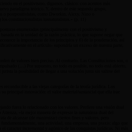
ciendo en el positivismo, digamos, clásico: con acentos más
n nuevo paradigma teórico. Y, dentro de este segundo grupo,
istas o postpositivistas, como Dworkin, Alexy, Nino o
os constitucionalistas iusnaturalistas.» (p. 11)
es posturas enumeradas (principalmente con el positivismo y
3) basada en la unidad de la razón práctica, lo que supone negar que
econoce la importancia de los principios y 6) de la ponderación, así
ificativamente en el artículo- supondría un exceso de nuestra parte,
rden de valores bien preciso. Al contrario. Las Constituciones son, o
impulsado (…) Por supuesto, no todo es posible, no todo está abierto,
rista la posibilidad de llegar a una solución justa sin salirse del
econducible a las viejas categorías de la teoría jurídica. Los
su principal innovación: el valor material/sustancial que ella trae
jando fuera lo relacionado con los valores. Prefiere una visión dual
 Atienza, «la mejor manera de expresar la naturaleza dual del
ata de alcanzar (de maximizar) ciertos fines y valores, pero
s fundamentalmente, una actividad, una empresa, una praxis: algo que
a el caracter incremental y agónico de las conquistas jurídicas. Ni más