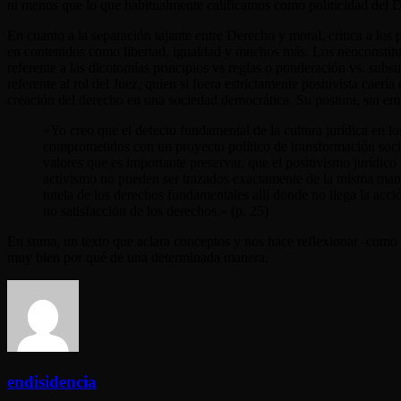
ni menos que lo que habitualmente calificamos como politicidad del 
En cuanto a la separación tajante entre Derecho y moral, critica a los 
en contenidos como libertad, igualdad y muchos más. Los neoconstituci
referente a las dicotomías principios vs reglas o ponderación vs. subsu
referente al rol del Juez, quien si fuera estrictamente positivista caer
creación del derecho en una sociedad democrática. Su postura, sin embar
«Yo creo que el defecto fundamental de la cultura jurídica en l
comprometidos con un proyecto político de transformación socia
valores que es importante preservar, que el positivismo jurídic
activismo no pueden ser trazados exactamente de la misma manera 
tutela de los derechos fundamentales allí donde no llega la acció
no satisfacción de los derechos.» (p. 25)
En suma, un texto que aclara conceptos y nos hace reflexionar -como d
muy bien por qué de una determinada manera.
endisidencia