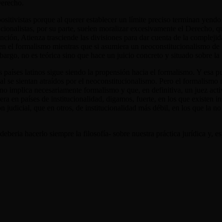
Derecho.
positivistas porque al querer establecer un límite preciso terminan yendo
onalistas, por su parte, suelen moralizar excesivamente el Derecho, qui
nción, Atienza trasciende las divisiones para dar cuenta de la complejida
ía en el formalismo mientras que si asumiera un neoconstitucionalismo de l
go, no es teórica sino que hace un juicio concreto y situado sobre la re
os países latinos sigue siendo la propensión hacia el formalismo. Y esa 
l se sientan atraídos por el neoconstitucionalismo. Pero el formalismo 
o no implica necesariamente formalismo y que, en definitiva, un juez ac
en países de institucionalidad, digamos, fuerte, en los que existen inst
n judicial, que en otros, de institucionalidad más débil, en los que la n
eberia hacerlo siempre la filosofía- sobre nuestra práctica jurídica y,