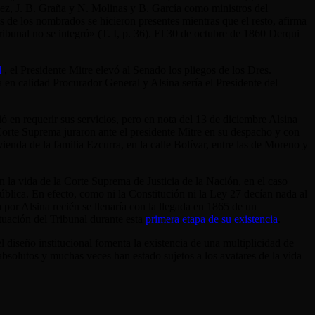
ez, J. B. Graña y N. Molinas y B. García como ministros del
s de los nombrados se hicieron presentes mientras que el resto, afirma
Tribunal no se integró» (T. I, p. 36). El 30 de octubre de 1860 Derqui
l
, el Presidente Mitre elevó al Senado los pliegos de los Dres.
a en calidad Procurador General y Alsina sería el Presidente del
ó en requerir sus servicios, pero en nota del 13 de diciembre Alsina
 Corte Suprema juraron ante el presidente Mitre en su despacho y con
ienda de la familia Ezcurra, en la calle Bolívar, entre las de Moreno y
n la vida de la Corte Suprema de Justicia de la Nación, en el caso
blica. En efecto, como ni la Constitución ni la Ley 27 decían nada al
por Alsina recién se llenaría con la llegada en 1865 de un
tuación del Tribunal durante esta
primera etapa de su existencia
.
iseño institucional fomenta la existencia de una multiplicidad de
absolutos y muchas veces han estado sujetos a los avatares de la vida