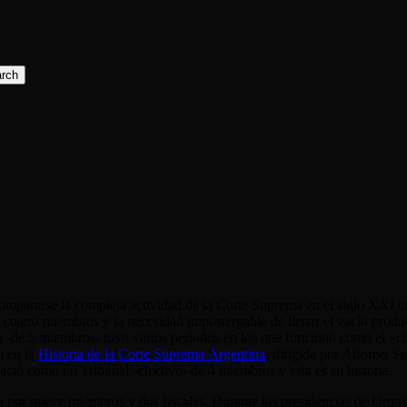
rch
mpararse la compleja actividad de la Corte Suprema en el siglo XXI con 
uatro miembros y la necesidad impostergable de llenar el vacío produc
a -de 5 miembros- tuvo varios períodos en los que funcionó como el «cl
i en la
Historia de la Corte Suprema Argentina
, dirigida por Alfonso S
ació como un Tribunal -efectivo- de 4 miembros y esta es su historia.
por nueve miembros y dos fiscales. Durante las presidencias de Urquiza