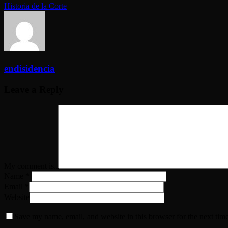
Historia de la Corte
endisidencia
Leave a Reply
My comment is..
Name
*
Email
*
Website
Save my name, email, and website in this browser for the next tim