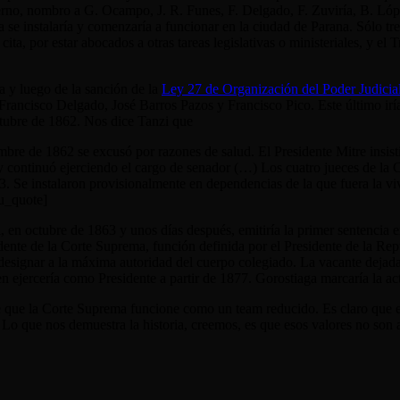
ierno, nombro a G. Ocampo, J. R. Funes, F. Delgado, F. Zuviría, B. Lóp
se instalaría y comenzaría a funcionar en la ciudad de Parana. Sólo tre
ta, por estar abocados a otras tareas legislativas o ministeriales, y el 
 y luego de la sanción de la
Ley 27 de Organización del Poder Judicia
 Francisco Delgado, José Barros Pazos y Francisco Pico. Este último irí
ctubre de 1862. Nos dice Tanzi que
bre de 1862 se excusó por razones de salud. El Presidente Mitre insisti
 y continuó ejerciendo el cargo de senador (…) Los cuatro jueces de la
3. Se instalaron provisionalmente en dependencias de la que fuera la viv
su_quote]
, en octubre de 1863 y unos días después, emitiría la primer sentencia e
ente de la Corte Suprema, función definida por el Presidente de la Repú
 designar a la máxima autoridad del cuerpo colegiado. La vacante dejada 
ejercería como Presidente a partir de 1877. Gorostiaga marcaría la ac
ue la Corte Suprema funcione como un team reducido. Es claro que el d
 Lo que nos demuestra la historia, creemos, es que esos valores no son 