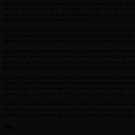
establecerla. En 1854, Urquiza, en uno de sus primeros actos de gob
Tribunal. Se dispuso que el 27 de octubre de esa año la Corte Suprema 
Tanzi, «a pesar de haber aceptado el nombramiento, no acudieron a la ci
dejó sin efecto los nombramientos de Urquiza.
Incorporada Buenos Aires, con la Constitución de 1853/60 en vigencia
Valentín Alsina, Francisco de las Carreras, Salvador María del Carril,
Tribunal. El Senado prestó acuerdo para las designaciones el 18 de o
[su_quote]Valentín Alsina no aceptó el cargo. Por nota del 6 de noviem
reiteró que su presencia en la Corte no era de una necesidad absoluta
la presencia de todos los ministros el mediodía del 15 de enero de 186
Belgrano, donde residió Rosas durante buena parte de su gobierno.[/
La Corte de los Cuatro dictó el primer reglamento interno del Tribunal
«Otero». En esos primeros años, De las Carreras ejercería como presid
respecto, hasta 1930 se consideró que era una atribución presidencial
Convencional Constituyente de 1853, José Benjamín Gorostiaga, quien 
Lo dicho hasta aquí no debería tomarse como un argumento en pos de q
voces y el número impar favorece las discusiones y los alineamientos.
política, sin que la existencia de la Corte Suprema se viera en peligro.
Tags: